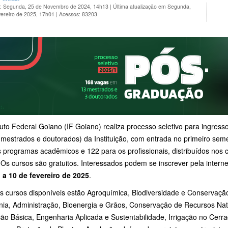
o: Segunda, 25 de Novembro de 2024, 14h13
|
Última atualização em Segunda,
vereiro de 2025, 17h01
|
Acessos: 83203
tuto Federal Goiano (IF Goiano) realiza processo seletivo para ingre
mestrados e doutorados) da Instituição, com entrada no primeiro sem
 programas acadêmicos e 122 para os profissionais, distribuídos nos 
 Os cursos são gratuitos. Interessados podem se inscrever pela interne
o a 10 de fevereiro de 2025
.
os cursos disponíveis estão Agroquímica, Biodiversidade e Conservaçã
nia, Administração, Bioenergia e Grãos, Conservação de Recursos Nat
o Básica, Engenharia Aplicada e Sustentabilidade, Irrigação no Cerrad