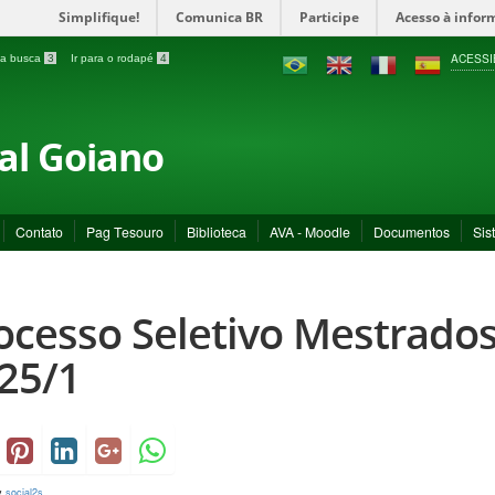
Simplifique!
Comunica BR
Participe
Acesso à infor
ACESSI
a a busca
3
Ir para o rodapé
4
ral Goiano
Contato
Pag Tesouro
Biblioteca
AVA - Moodle
Documentos
Sis
ocesso Seletivo Mestrado
25/1
y
social2s