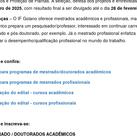
os e Proteção de Plantas. A seleção, defesa dos projetos e entrevista
iro de 2025
, com resultado final a ser divulgado até o dia
28 de fevere
nças
– O IF Goiano oferece mestrados acadêmicos e profissionais, ma
ico prepara um pesquisador/professor, interessado em continuar carr
do e pós-doutorado, por exemplo. Já o mestrado profissional enfatiza 
ar o desempenho/qualificação profissional no mundo do trabalho.
 e confira:
 para programas de mestrado/doutorados acadêmicos
 para programas de mestrados profissionais
cação do edital - cursos acadêmicos
cação do edital - cursos profissionais
 e inscreva-se:
ADO / DOUTORADOS ACADÊMICOS