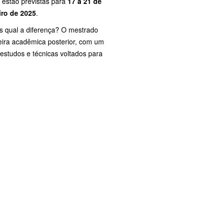
s estão previstas para
17 a 21 de
iro de 2025
.
s qual a diferença? O mestrado
eira acadêmica posterior, com um
estudos e técnicas voltados para