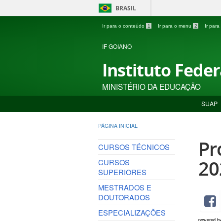
BRASIL
Ir para o conteúdo
1
Ir para o menu
2
Ir par
IF GOIANO
Instituto Fede
MINISTÉRIO DA EDUCAÇÃO
SUAP
PÁGINA INICIAL
Pr
CURSOS TÉCNICOS
20
CURSOS
SUPERIORES
MESTRADOS E
DOUTORADOS
ESPECIALIZAÇÕES
powered b