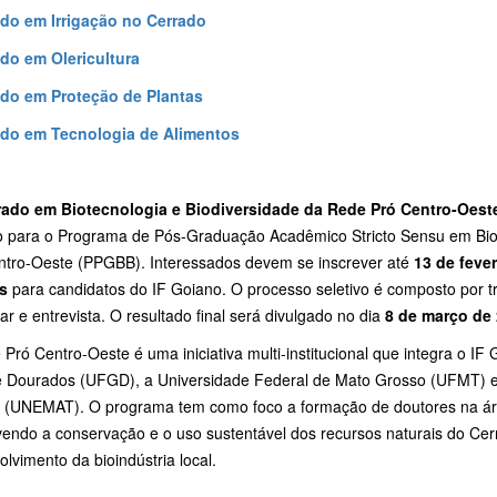
do em Irrigação no Cerrado
do em Olericultura
do em Proteção de Plantas
do em Tecnologia de Alimentos
ado em Biotecnologia e Biodiversidade da Rede Pró Centro-Oest
o para o Programa de Pós-Graduação Acadêmico Stricto Sensu em Biot
ntro-Oeste (PPGBB). Interessados devem se inscrever até
13 de fever
s
para candidatos do IF Goiano. O processo seletivo é composto por trê
lar e entrevista. O resultado final será divulgado no dia
8 de março de
Pró Centro-Oeste é uma iniciativa multi-institucional que integra o IF
 Dourados (UFGD), a Universidade Federal de Mato Grosso (UFMT) e
 (UNEMAT). O programa tem como foco a formação de doutores na área
endo a conservação e o uso sustentável dos recursos naturais do Cerr
lvimento da bioindústria local.