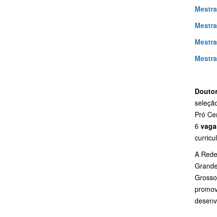
Mestra
Mestra
Mestra
Mestra
Doutor
seleçã
Pró Ce
6
vaga
curricu
A Rede 
Grande
Grosso
promov
desenvo