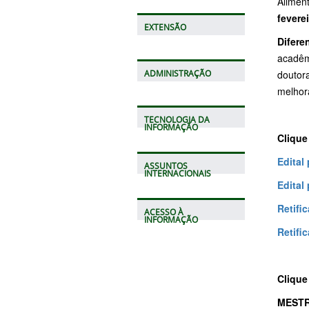
Aliment
fevere
EXTENSÃO
Difere
acadêm
doutora
ADMINISTRAÇÃO
melhor
TECNOLOGIA DA
INFORMAÇÃO
Clique
Edital
ASSUNTOS
INTERNACIONAIS
Edital
Retifi
ACESSO À
INFORMAÇÃO
Retifi
Clique
MESTR