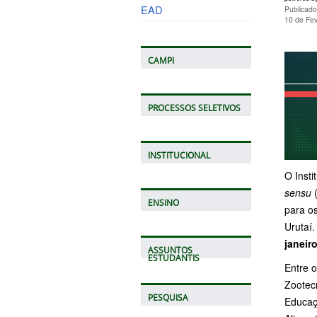
EAD
Publicad
10 de Fe
CAMPI
PROCESSOS SELETIVOS
INSTITUCIONAL
O Insti
sensu
(
ENSINO
para os
Urutaí.
janeir
ASSUNTOS
ESTUDANTIS
Entre 
Zootec
PESQUISA
Educaçã