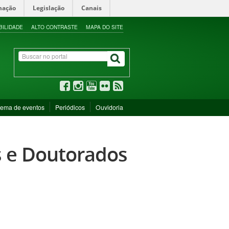
mação
Legislação
Canais
BILIDADE
ALTO CONTRASTE
MAPA DO SITE
tema de eventos
Periódicos
Ouvidoria
s e Doutorados