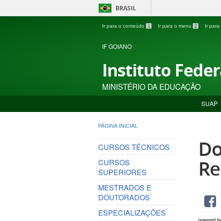
BRASIL
Ir para o conteúdo
1
Ir para o menu
2
Ir par
IF GOIANO
Instituto Fede
MINISTÉRIO DA EDUCAÇÃO
SUAP
PÁGINA INICIAL
Do
CURSOS TÉCNICOS
Re
CURSOS
SUPERIORES
MESTRADOS E
DOUTORADOS
ESPECIALIZAÇÕES
powered b