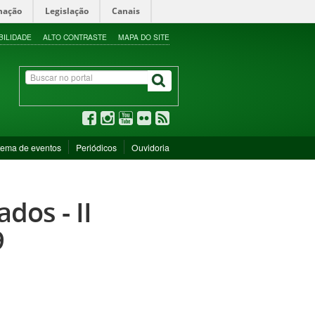
mação
Legislação
Canais
BILIDADE
ALTO CONTRASTE
MAPA DO SITE
tema de eventos
Periódicos
Ouvidoria
dos - II
9