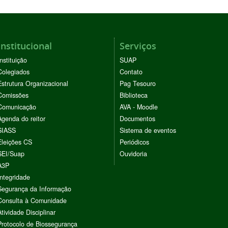
Institucional
Serviços
Instituição
SUAP
Colegiados
Contato
Estrutura Organizacional
Pag Tesouro
Comissões
Biblioteca
Comunicação
AVA - Moodle
Agenda do reitor
Documentos
SIASS
Sistema de eventos
Eleições CS
Periódicos
SEI/Suap
Ouvidoria
A3P
Integridade
Segurança da Informação
Consulta à Comunidade
Atividade Disciplinar
Protocolo de Biossegurança