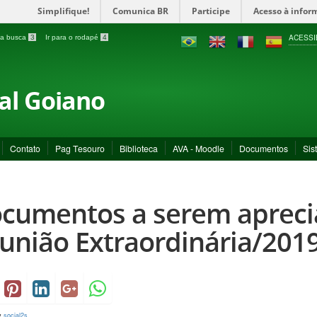
Simplifique!
Comunica BR
Participe
Acesso à infor
ACESSI
a a busca
3
Ir para o rodapé
4
ral Goiano
Contato
Pag Tesouro
Biblioteca
AVA - Moodle
Documentos
Sis
cumentos a serem aprecia
união Extraordinária/201
y
social2s