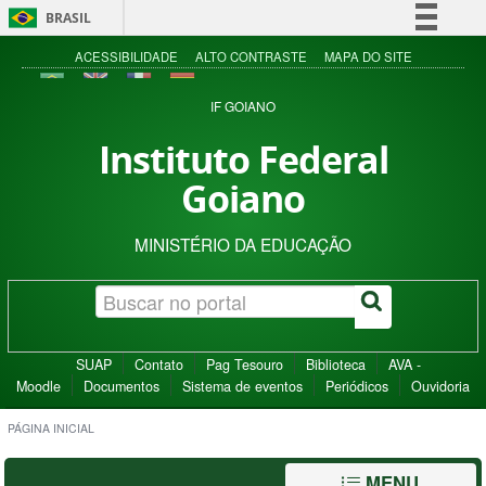
BRASIL
Simplifique!
ACESSIBILIDADE
ALTO CONTRASTE
MAPA DO SITE
Comunica BR
IF GOIANO
Participe
Instituto Federal
Acesso à informação
Goiano
Legislação
Canais
MINISTÉRIO DA EDUCAÇÃO
SUAP
Contato
Pag Tesouro
Biblioteca
AVA -
Moodle
Documentos
Sistema de eventos
Periódicos
Ouvidoria
PÁGINA INICIAL
MENU