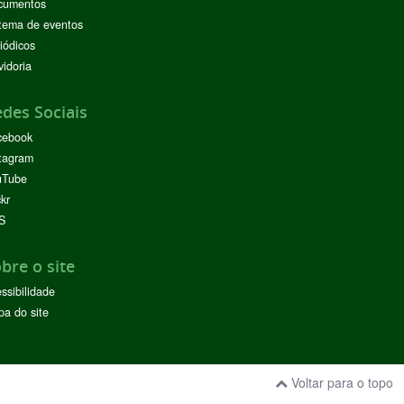
cumentos
tema de eventos
iódicos
idoria
des Sociais
cebook
tagram
uTube
ckr
S
bre o site
ssibilidade
a do site
Voltar para o topo