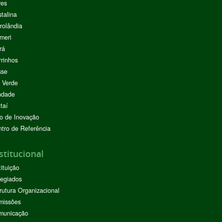
res
stalina
rolândia
meri
rá
rinhos
sse
 Verde
ndade
taí
o de Inovação
tro de Referência
stitucional
tituição
egiados
rutura Organizacional
missões
municação