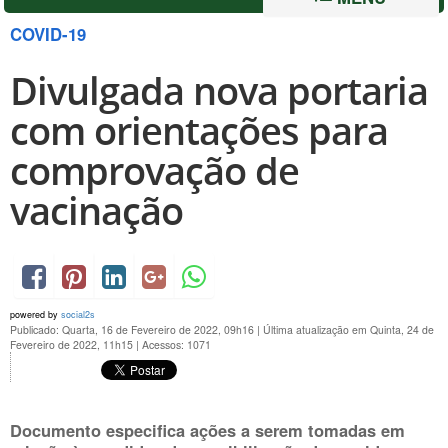
COVID-19
Divulgada nova portaria
com orientações para
comprovação de
vacinação
powered by
social2s
Publicado: Quarta, 16 de Fevereiro de 2022, 09h16
|
Última atualização em Quinta, 24 de
Fevereiro de 2022, 11h15
|
Acessos: 1071
Documento especifica ações a serem tomadas em