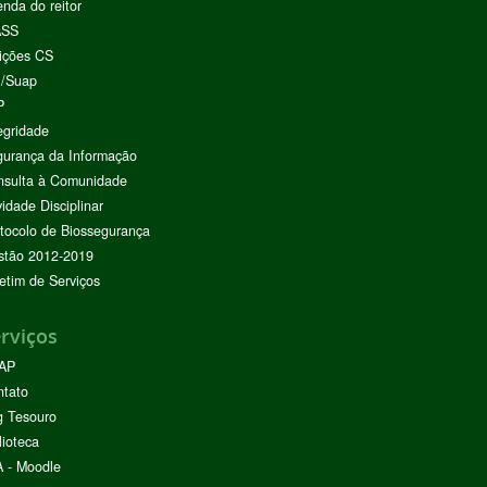
nda do reitor
ASS
ições CS
I/Suap
P
egridade
urança da Informação
nsulta à Comunidade
vidade Disciplinar
tocolo de Biossegurança
stão 2012-2019
etim de Serviços
rviços
AP
ntato
g Tesouro
lioteca
 - Moodle