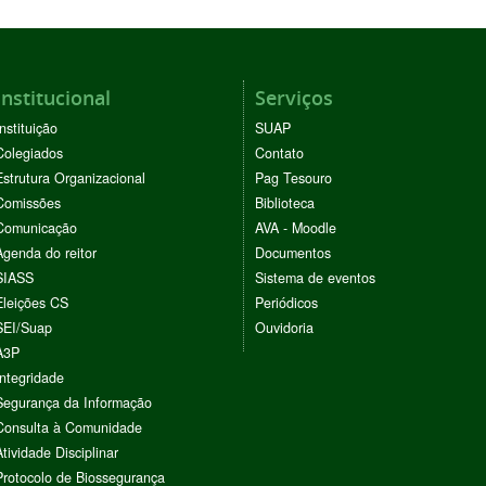
Institucional
Serviços
Instituição
SUAP
Colegiados
Contato
Estrutura Organizacional
Pag Tesouro
Comissões
Biblioteca
Comunicação
AVA - Moodle
Agenda do reitor
Documentos
SIASS
Sistema de eventos
Eleições CS
Periódicos
SEI/Suap
Ouvidoria
A3P
Integridade
Segurança da Informação
Consulta à Comunidade
Atividade Disciplinar
Protocolo de Biossegurança