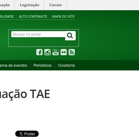
mação
Legislação
Canais
BILIDADE
ALTO CONTRASTE
MAPA DO SITE
tema de eventos
Periódicos
Ouvidoria
uação TAE