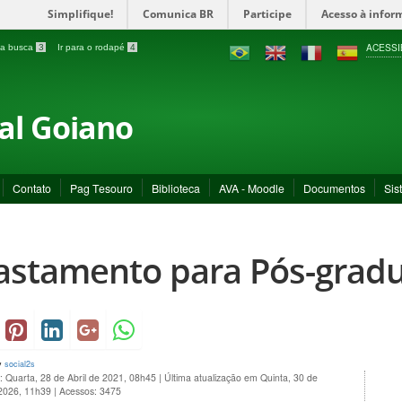
Simplifique!
Comunica BR
Participe
Acesso à infor
ACESSI
a a busca
3
Ir para o rodapé
4
ral Goiano
Contato
Pag Tesouro
Biblioteca
AVA - Moodle
Documentos
Sis
astamento para Pós-grad
y
social2s
: Quarta, 28 de Abril de 2021, 08h45
|
Última atualização em Quinta, 30 de
 2026, 11h39
|
Acessos: 3475