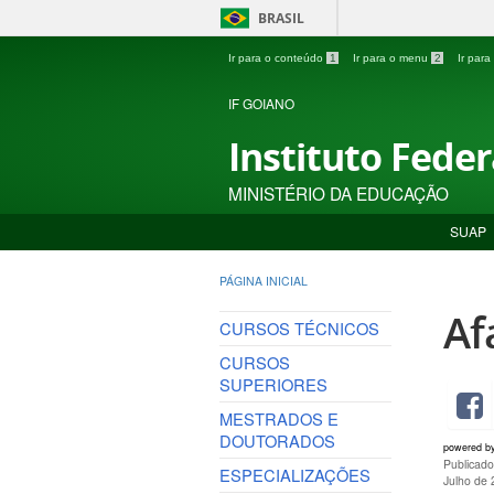
BRASIL
Ir para o conteúdo
1
Ir para o menu
2
Ir par
IF GOIANO
Instituto Fede
MINISTÉRIO DA EDUCAÇÃO
SUAP
PÁGINA INICIAL
Af
CURSOS TÉCNICOS
CURSOS
SUPERIORES
MESTRADOS E
DOUTORADOS
powered b
Publicado
ESPECIALIZAÇÕES
Julho de