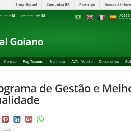
Simplifique!
Comunica BR
Participe
Acesso à infor
ACESSI
a a busca
3
Ir para o rodapé
4
ral Goiano
Contato
Pag Tesouro
Biblioteca
AVA - Moodle
Documentos
Sis
ograma de Gestão e Melho
alidade
y
social2s