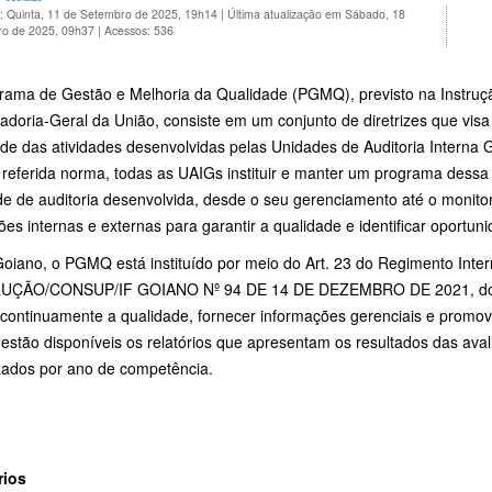
o: Quinta, 11 de Setembro de 2025, 19h14
|
Última atualização em Sábado, 18
ro de 2025, 09h37
|
Acessos: 536
rama de Gestão e Melhoria da Qualidade (PGMQ), previsto na Instruç
ladoria-Geral da União, consiste em um conjunto de diretrizes que vis
ade das atividades desenvolvidas pelas Unidades de Auditoria Interna
 referida norma, todas as UAIGs instituir e manter um programa dessa
ade de auditoria desenvolvida, desde o seu gerenciamento até o mon
ões internas e externas para garantir a qualidade e identificar oportun
oiano, o PGMQ está instituído por meio do Art. 23 do Regimento Inter
ÇÃO/CONSUP/IF GOIANO Nº 94 DE 14 DE DEZEMBRO DE 2021, do Con
 continuamente a qualidade, fornecer informações gerenciais e promove
 estão disponíveis os relatórios que apresentam os resultados das av
zados por ano de competência.
rios