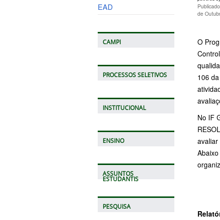
EAD
Publicad
de Outub
O Prog
CAMPI
Contro
qualid
PROCESSOS SELETIVOS
106 da
ativid
avaliaç
INSTITUCIONAL
No IF G
RESOLU
avaliar
ENSINO
Abaixo
organi
ASSUNTOS
ESTUDANTIS
PESQUISA
Relató