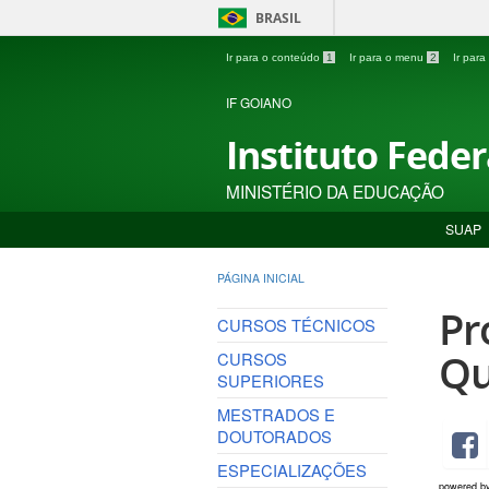
BRASIL
Ir para o conteúdo
1
Ir para o menu
2
Ir par
IF GOIANO
Instituto Fede
MINISTÉRIO DA EDUCAÇÃO
SUAP
PÁGINA INICIAL
Pr
CURSOS TÉCNICOS
Qu
CURSOS
SUPERIORES
MESTRADOS E
DOUTORADOS
ESPECIALIZAÇÕES
powered b