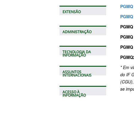
PGMQ 
EXTENSÃO
PGMQ 
PGMQ 
ADMINISTRAÇÃO
PGMQ 
PGMQ 
TECNOLOGIA DA
INFORMAÇÃO
PGMQ2
* Em v
ASSUNTOS
do IF G
INTERNACIONAIS
(CGU),
se imp
ACESSO À
INFORMAÇÃO