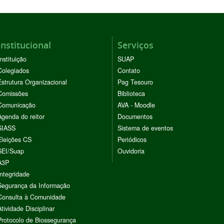
Institucional
Serviços
Instituição
SUAP
Colegiados
Contato
Estrutura Organizacional
Pag Tesouro
Comissões
Biblioteca
Comunicação
AVA - Moodle
Agenda do reitor
Documentos
SIASS
Sistema de eventos
Eleições CS
Periódicos
SEI/Suap
Ouvidoria
A3P
Integridade
Segurança da Informação
Consulta à Comunidade
Atividade Disciplinar
Protocolo de Biossegurança