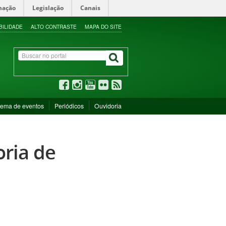
mação
Legislação
Canais
BILIDADE
ALTO CONTRASTE
MAPA DO SITE
tema de eventos
Periódicos
Ouvidoria
ria de