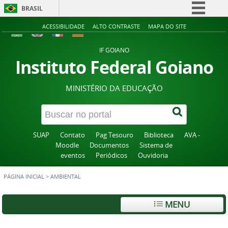
BRASIL
Simplifique!
ACESSIBILIDADE
ALTO CONTRASTE
MAPA DO SITE
Comunica BR
IF GOIANO
Participe
Instituto Federal Goiano
Acesso à informação
MINISTÉRIO DA EDUCAÇÃO
Legislação
Canais
SUAP
Contato
Pag Tesouro
Biblioteca
AVA -
Moodle
Documentos
Sistema de
eventos
Periódicos
Ouvidoria
PÁGINA INICIAL
>
AMBIENTAL
MENU