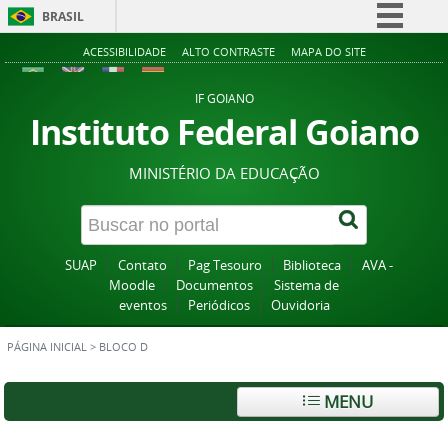
BRASIL
Simplifique!
ACESSIBILIDADE
ALTO CONTRASTE
MAPA DO SITE
Comunica BR
IF GOIANO
Participe
Instituto Federal Goiano
Acesso à informação
MINISTÉRIO DA EDUCAÇÃO
Legislação
Canais
SUAP
Contato
Pag Tesouro
Biblioteca
AVA -
Moodle
Documentos
Sistema de
eventos
Periódicos
Ouvidoria
PÁGINA INICIAL
>
BLOCO D
MENU