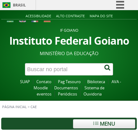
BRASIL
Simplifique!
ACESSIBILIDADE
ALTO CONTRASTE
MAPA DO SITE
Comunica BR
IF GOIANO
Participe
Instituto Federal Goiano
Acesso à informação
MINISTÉRIO DA EDUCAÇÃO
Legislação
Canais
SUAP
Contato
Pag Tesouro
Biblioteca
AVA -
Moodle
Documentos
Sistema de
eventos
Periódicos
Ouvidoria
PÁGINA INICIAL
>
CAE
MENU