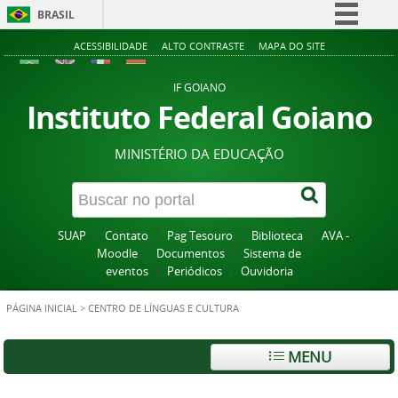
BRASIL
Simplifique!
ACESSIBILIDADE
ALTO CONTRASTE
MAPA DO SITE
Comunica BR
IF GOIANO
Participe
Instituto Federal Goiano
Acesso à informação
MINISTÉRIO DA EDUCAÇÃO
Legislação
Canais
SUAP
Contato
Pag Tesouro
Biblioteca
AVA -
Moodle
Documentos
Sistema de
eventos
Periódicos
Ouvidoria
PÁGINA INICIAL
>
CENTRO DE LÍNGUAS E CULTURA
MENU