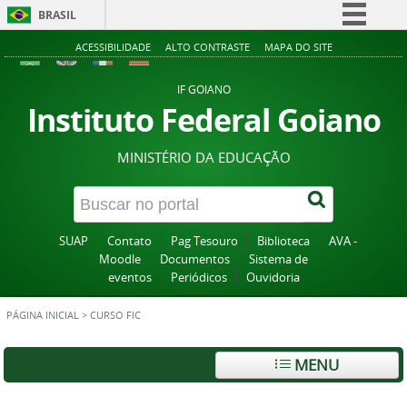
BRASIL
Simplifique!
ACESSIBILIDADE
ALTO CONTRASTE
MAPA DO SITE
Comunica BR
IF GOIANO
Participe
Instituto Federal Goiano
Acesso à informação
MINISTÉRIO DA EDUCAÇÃO
Legislação
Canais
SUAP
Contato
Pag Tesouro
Biblioteca
AVA -
Moodle
Documentos
Sistema de
eventos
Periódicos
Ouvidoria
PÁGINA INICIAL
>
CURSO FIC
MENU