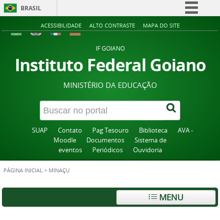
BRASIL
Simplifique!
ACESSIBILIDADE
ALTO CONTRASTE
MAPA DO SITE
Comunica BR
IF GOIANO
Participe
Instituto Federal Goiano
Acesso à informação
MINISTÉRIO DA EDUCAÇÃO
Legislação
Canais
SUAP
Contato
Pag Tesouro
Biblioteca
AVA -
Moodle
Documentos
Sistema de
eventos
Periódicos
Ouvidoria
PÁGINA INICIAL
>
MINAÇU
MENU