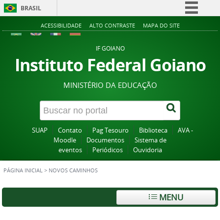
BRASIL
Simplifique!
ACESSIBILIDADE
ALTO CONTRASTE
MAPA DO SITE
Comunica BR
IF GOIANO
Participe
Instituto Federal Goiano
Acesso à informação
MINISTÉRIO DA EDUCAÇÃO
Legislação
Canais
SUAP
Contato
Pag Tesouro
Biblioteca
AVA -
Moodle
Documentos
Sistema de
eventos
Periódicos
Ouvidoria
PÁGINA INICIAL
>
NOVOS CAMINHOS
MENU