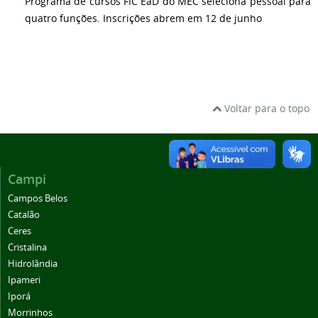
Programa de cursos FIC EaD do MEC seleciona pessoal para
quatro funções. Inscrições abrem em 12 de junho
Voltar para o topo
Campi
Campos Belos
Catalão
Ceres
Cristalina
Hidrolândia
Ipameri
Iporá
Morrinhos