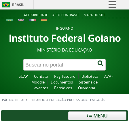
BRASIL
Simplifique!
ACESSIBILIDADE
ALTO CONTRASTE
MAPA DO SITE
Comunica BR
IF GOIANO
Participe
Instituto Federal Goiano
Acesso à informação
MINISTÉRIO DA EDUCAÇÃO
Legislação
Canais
SUAP
Contato
Pag Tesouro
Biblioteca
AVA -
Moodle
Documentos
Sistema de
eventos
Periódicos
Ouvidoria
PÁGINA INICIAL
>
PENSANDO A EDUCAÇÃO PROFISSIONAL EM GOIÁS
MENU