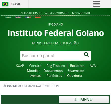
BRASIL
Simplifique!
ACESSIBILIDADE
ALTO CONTRASTE
MAPA DO SITE
Comunica BR
IF GOIANO
Participe
Instituto Federal Goiano
Acesso à informação
MINISTÉRIO DA EDUCAÇÃO
Legislação
Canais
SUAP
Contato
Pag Tesouro
Biblioteca
AVA -
Moodle
Documentos
Sistema de
eventos
Periódicos
Ouvidoria
PÁGINA INICIAL
>
SEMANA NACIONAL DE EPT
MENU