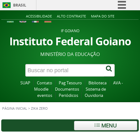
BRASIL
Simplifique!
ACESSIBILIDADE
ALTO CONTRASTE
MAPA DO SITE
Comunica BR
IF GOIANO
Participe
Instituto Federal Goiano
Acesso à informação
MINISTÉRIO DA EDUCAÇÃO
Legislação
Canais
SUAP
Contato
Pag Tesouro
Biblioteca
AVA -
Moodle
Documentos
Sistema de
eventos
Periódicos
Ouvidoria
PÁGINA INICIAL
>
ZIKA ZERO
MENU