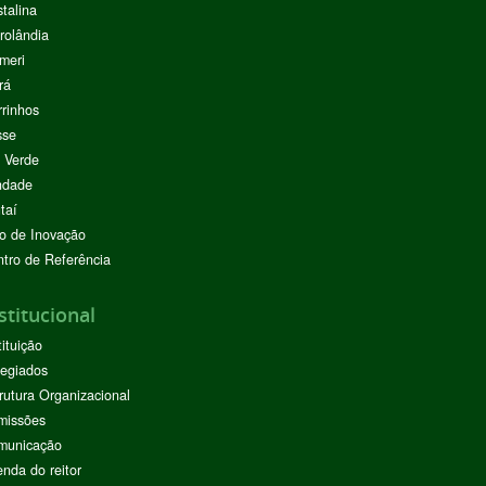
stalina
rolândia
meri
rá
rinhos
sse
 Verde
ndade
taí
o de Inovação
tro de Referência
stitucional
tituição
egiados
rutura Organizacional
missões
municação
nda do reitor