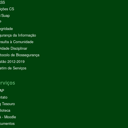
ASS
ições CS
I/Suap
P
egridade
urança da Informação
nsulta à Comunidade
vidade Disciplinar
tocolo de Biossegurança
stão 2012-2019
etim de Serviços
rviços
AP
ntato
g Tesouro
lioteca
 - Moodle
cumentos