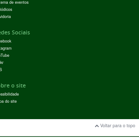
tema de eventos
iódicos
idoria
des Sociais
cebook
tagram
uTube
ckr
S
bre o site
ssibilidade
a do site
Voltar para o topo