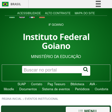
BRASIL
Simplifique!
ACESSIBILIDADE
ALTO CONTRASTE
MAPA DO SITE
Comunica BR
IF GOIANO
Participe
Instituto Federal
Acesso à informação
Goiano
Legislação
Canais
MINISTÉRIO DA EDUCAÇÃO
SUAP
Contato
Pag Tesouro
Biblioteca
AVA -
Moodle
Documentos
Sistema de eventos
Periódicos
Ouvidoria
PÁGINA INICIAL
>
EVENTOS INSTITUCIONAL
MENU