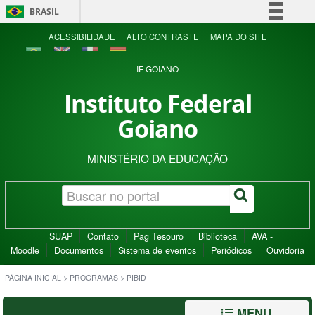
BRASIL
Simplifique!
ACESSIBILIDADE
ALTO CONTRASTE
MAPA DO SITE
Comunica BR
IF GOIANO
Participe
Instituto Federal
Acesso à informação
Goiano
Legislação
Canais
MINISTÉRIO DA EDUCAÇÃO
SUAP
Contato
Pag Tesouro
Biblioteca
AVA -
Moodle
Documentos
Sistema de eventos
Periódicos
Ouvidoria
PÁGINA INICIAL
>
PROGRAMAS
>
PIBID
MENU