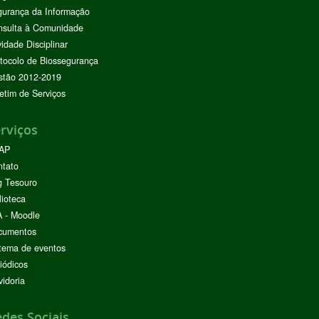
urança da Informação
nsulta à Comunidade
vidade Disciplinar
tocolo de Biossegurança
stão 2012-2019
etim de Serviços
rviços
AP
ntato
g Tesouro
lioteca
 - Moodle
cumentos
tema de eventos
iódicos
idoria
des Sociais