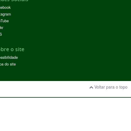
cebook
tagram
uTube
ckr
S
bre o site
ssibilidade
a do site
Voltar para o topo