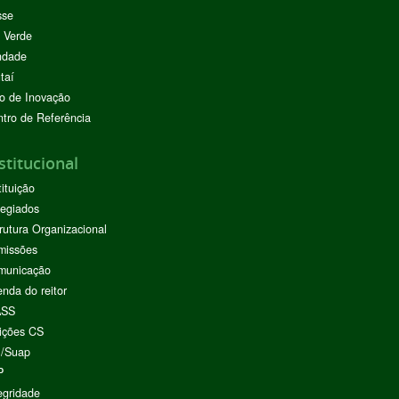
sse
 Verde
ndade
taí
o de Inovação
tro de Referência
stitucional
tituição
egiados
rutura Organizacional
missões
municação
nda do reitor
ASS
ições CS
I/Suap
P
egridade