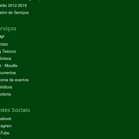
stão 2012-2019
etim de Serviços
rviços
AP
ntato
g Tesouro
lioteca
 - Moodle
cumentos
tema de eventos
iódicos
idoria
des Sociais
cebook
tagram
uTube