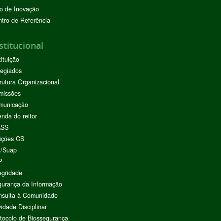
o de Inovação
tro de Referência
stitucional
tituição
egiados
rutura Organizacional
missões
municação
nda do reitor
ASS
ições CS
I/Suap
P
egridade
urança da Informação
nsulta à Comunidade
vidade Disciplinar
tocolo de Biossegurança