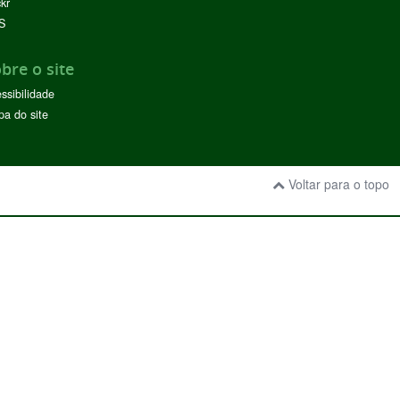
ckr
S
bre o site
ssibilidade
a do site
Voltar para o topo