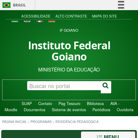
BRASIL
Simplifique!
ACESSIBILIDADE
ALTO CONTRASTE
MAPA DO SITE
Comunica BR
IF GOIANO
Participe
Instituto Federal
Acesso à informação
Goiano
Legislação
Canais
MINISTÉRIO DA EDUCAÇÃO
SUAP
Contato
Pag Tesouro
Biblioteca
AVA -
Moodle
Documentos
Sistema de eventos
Periódicos
Ouvidoria
PÁGINA INICIAL
>
PROGRAMAS
>
RESIDÊNCIA PEDAGÓGICA
MENU