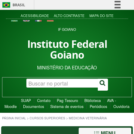
BRASIL
Simplifique!
ACESSIBILIDADE
ALTO CONTRASTE
MAPA DO SITE
Comunica BR
IF GOIANO
Participe
Instituto Federal
Acesso à informação
Goiano
Legislação
Canais
MINISTÉRIO DA EDUCAÇÃO
SUAP
Contato
Pag Tesouro
Biblioteca
AVA -
Moodle
Documentos
Sistema de eventos
Periódicos
Ouvidoria
PÁGINA INICIAL
>
CURSOS SUPERIORES
>
MEDICINA VETERINÁRIA
MENU