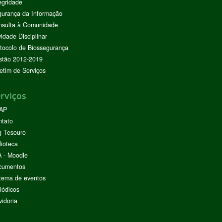
egridade
urança da Informação
nsulta à Comunidade
vidade Disciplinar
tocolo de Biossegurança
stão 2012-2019
etim de Serviços
rviços
AP
ntato
g Tesouro
lioteca
 - Moodle
cumentos
tema de eventos
iódicos
idoria