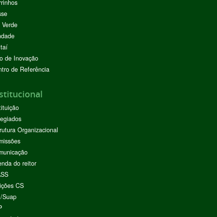
rinhos
sse
 Verde
ndade
taí
o de Inovação
tro de Referência
stitucional
tituição
egiados
rutura Organizacional
missões
municação
nda do reitor
ASS
ições CS
I/Suap
P