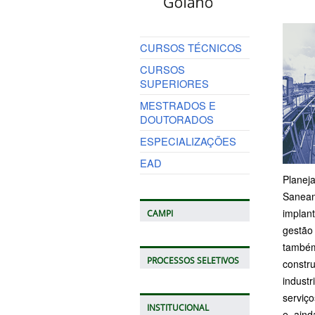
CURSOS TÉCNICOS
CURSOS
SUPERIORES
MESTRADOS E
DOUTORADOS
ESPECIALIZAÇÕES
EAD
Planej
Saneame
implant
CAMPI
gestão
também 
PROCESSOS SELETIVOS
constr
industr
serviç
INSTITUCIONAL
e, ain