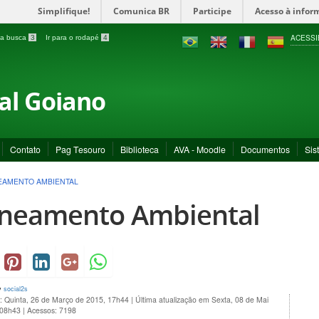
Simplifique!
Comunica BR
Participe
Acesso à infor
ACESSI
a a busca
3
Ir para o rodapé
4
ral Goiano
Contato
Pag Tesouro
Biblioteca
AVA - Moodle
Documentos
Sis
EAMENTO AMBIENTAL
neamento Ambiental
y
social2s
: Quinta, 26 de Março de 2015, 17h44
|
Última atualização em Sexta, 08 de Mai
 08h43
|
Acessos: 7198