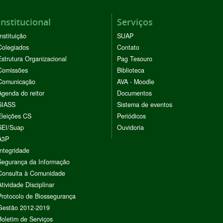
Institucional
Serviços
Instituição
SUAP
Colegiados
Contato
Estrutura Organizacional
Pag Tesouro
Comissões
Biblioteca
Comunicação
AVA - Moodle
Agenda do reitor
Documentos
SIASS
Sistema de eventos
Eleições CS
Periódicos
SEI/Suap
Ouvidoria
A3P
Integridade
Segurança da Informação
Consulta à Comunidade
Atividade Disciplinar
Protocolo de Biossegurança
Gestão 2012-2019
Boletim de Serviços