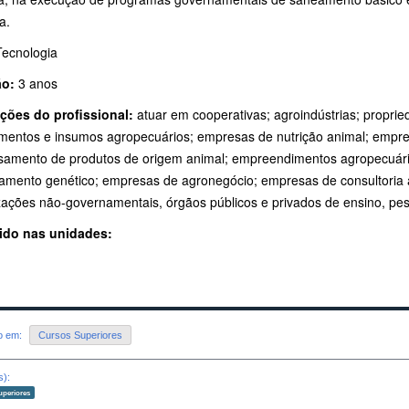
a.
ecnologia
ão:
3 anos
ições do profissional:
atuar em cooperativas; agroindústrias; propri
mentos e insumos agropecuários; empresas de nutrição animal; empres
samento de produtos de origem animal; empreendimentos agropecuári
amento genético; empresas de agronegócio; empresas de consultoria 
zações não-governamentais, órgãos públicos e privados de ensino, pes
ido nas unidades:
do em:
Cursos Superiores
s):
uperiores