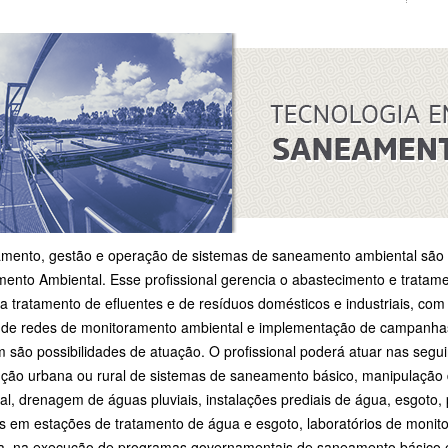
amento, gestão e operação de sistemas de saneamento ambiental são 
nto Ambiental. Esse profissional gerencia o abastecimento e tratamen
a tratamento de efluentes e de resíduos domésticos e industriais, co
 de redes de monitoramento ambiental e implementação de campanhas
são possibilidades de atuação. O profissional poderá atuar nas segui
ução urbana ou rural de sistemas de saneamento básico, manipulação 
ial, drenagem de águas pluviais, instalações prediais de água, esgoto,
os em estações de tratamento de água e esgoto, laboratórios de moni
da, na execução de programas governamentais de saneamento básico 