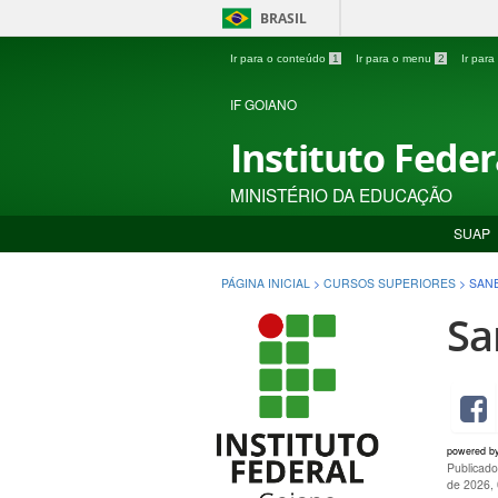
BRASIL
Ir para o conteúdo
1
Ir para o menu
2
Ir par
IF GOIANO
Instituto Fede
MINISTÉRIO DA EDUCAÇÃO
SUAP
PÁGINA INICIAL
>
CURSOS SUPERIORES
>
SAN
Sa
powered b
Publicado
de 2026,