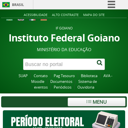
BRASIL
Simplifique!
ACESSIBILIDADE
ALTO CONTRASTE
MAPA DO SITE
Comunica BR
IF GOIANO
Participe
Instituto Federal Goiano
Acesso à informação
MINISTÉRIO DA EDUCAÇÃO
Legislação
Canais
SUAP
Contato
Pag Tesouro
Biblioteca
AVA -
Moodle
Documentos
Sistema de
eventos
Periódicos
Ouvidoria
MENU