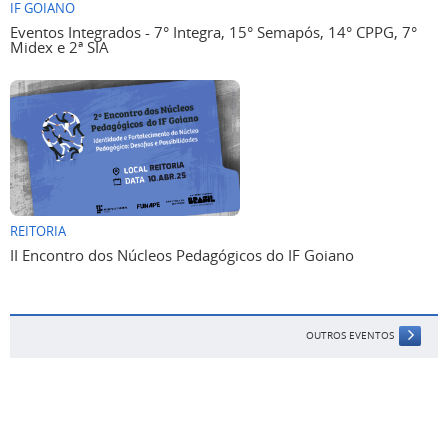
IF GOIANO
Eventos Integrados - 7° Integra, 15° Semapós, 14° CPPG, 7°
Midex e 2ª SIA
REITORIA
II Encontro dos Núcleos Pedagógicos do IF Goiano
OUTROS EVENTOS