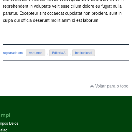
reprehenderit in voluptate velit esse cillum dolore eu fugiat nulla
pariatur. Excepteur sint occaecat cupidatat non proident, sunt in
culpa qui officia deserunt mollit anim id est laborum.
registrado em:
Assuntos
,
Editoria A
,
Institucional
Voltar para o topo
ampi
mpos Belos
alão