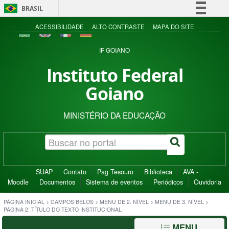
BRASIL
Simplifique!
ACESSIBILIDADE
ALTO CONTRASTE
MAPA DO SITE
Comunica BR
IF GOIANO
Participe
Instituto Federal
Acesso à informação
Goiano
Legislação
Canais
MINISTÉRIO DA EDUCAÇÃO
SUAP
Contato
Pag Tesouro
Biblioteca
AVA -
Moodle
Documentos
Sistema de eventos
Periódicos
Ouvidoria
PÁGINA INICIAL
>
CAMPOS BELOS
>
MENU DE 2. NÍVEL
>
MENU DE 3. NÍVEL
>
PÁGINA 2: TÍTULO DO TEXTO INSTITUCIONAL
MENU