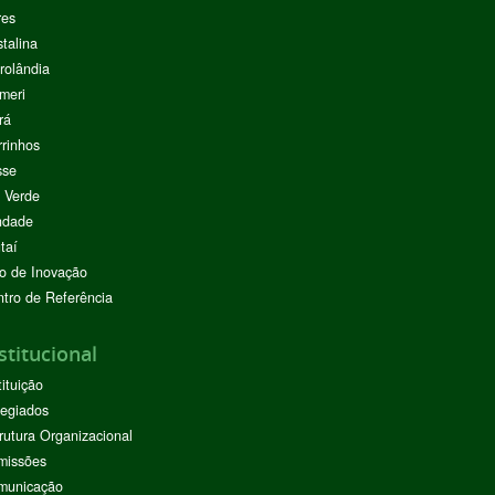
res
stalina
rolândia
meri
rá
rinhos
sse
 Verde
ndade
taí
o de Inovação
tro de Referência
stitucional
tituição
egiados
rutura Organizacional
missões
municação