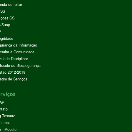
nda do reitor
ASS
ições CS
I/Suap
P
egridade
urança da Informação
nsulta à Comunidade
vidade Disciplinar
tocolo de Biossegurança
stão 2012-2019
etim de Serviços
rviços
AP
ntato
g Tesouro
lioteca
 - Moodle