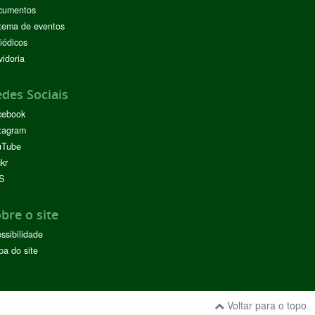
cumentos
tema de eventos
iódicos
idoria
des Sociais
cebook
tagram
uTube
ckr
S
bre o site
ssibilidade
a do site
Voltar para o topo