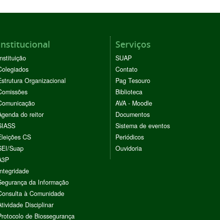
Institucional
Serviços
Instituição
SUAP
Colegiados
Contato
Estrutura Organizacional
Pag Tesouro
Comissões
Biblioteca
Comunicação
AVA - Moodle
Agenda do reitor
Documentos
SIASS
Sistema de eventos
Eleições CS
Periódicos
SEI/Suap
Ouvidoria
A3P
Integridade
Segurança da Informação
Consulta à Comunidade
Atividade Disciplinar
Protocolo de Biossegurança