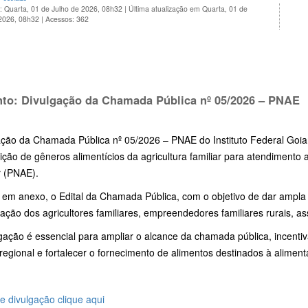
: Quarta, 01 de Julho de 2026, 08h32
|
Última atualização em Quarta, 01 de
 2026, 08h32
|
Acessos: 362
nto
: Divulgação da Chamada Pública nº 05/2026 – PNAE
ação da Chamada Pública nº 05/2026 – PNAE do Instituto Federal Go
ição de gêneros alimentícios da agricultura familiar para atendiment
r (PNAE).
 em anexo, o Edital da Chamada Pública, com o objetivo de dar ampla 
pação dos agricultores familiares, empreendedores familiares rurais, a
gação é essencial para ampliar o alcance da chamada pública, incentivar
 regional e fortalecer o fornecimento de alimentos destinados à aliment
e divulgação clique aqui