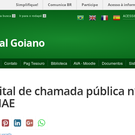
Simplifique!
Comunica BR
Participe
Acesso à infor
ACESSI
a a busca
3
Ir para o rodapé
4
ral Goiano
Contato
Pag Tesouro
Biblioteca
AVA - Moodle
Documentos
Sis
ital de chamada pública n
NAE
y
social2s