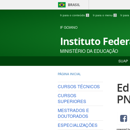
BRASIL
Ir para o conteúdo
1
Ir para o menu
2
Ir par
IF GOIANO
Instituto Fede
MINISTÉRIO DA EDUCAÇÃO
SUAP
PÁGINA INICIAL
Ed
CURSOS TÉCNICOS
P
CURSOS
SUPERIORES
MESTRADOS E
DOUTORADOS
ESPECIALIZAÇÕES
powered b