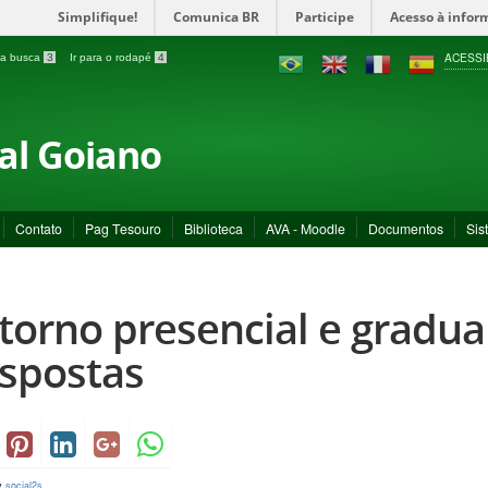
Simplifique!
Comunica BR
Participe
Acesso à infor
ACESSI
a a busca
3
Ir para o rodapé
4
ral Goiano
Contato
Pag Tesouro
Biblioteca
AVA - Moodle
Documentos
Sis
torno presencial e gradua
spostas
y
social2s