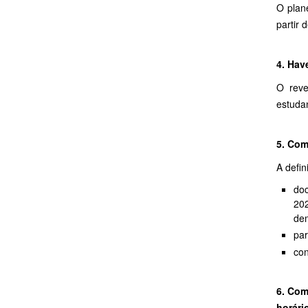
O plan
partir 
4. Hav
O reve
estudan
5. Com
A defin
doc
202
dem
par
con
6. Com
horári