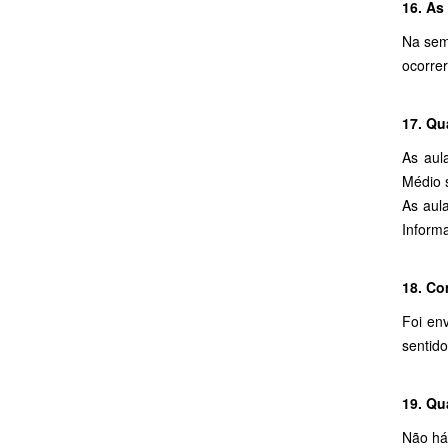
16. As
Na sem
ocorre
17. Qu
As aul
Médio 
As aul
Inform
18. Co
Foi en
sentido
19. Qu
Não há