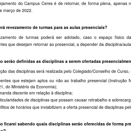
ejamento do Campus Ceres é de retornar, de forma plena, apenas no
de março de 2022.
erá revezamento de turmas para as aulas presenciais?
zamento de turmas poderá ser adotado, caso o espaço físico da
tes que desejam retornar ao presencial, a depender da disciplina/aula
o serão definidas as disciplinas a serem ofertadas presencialme
ição das disciplinas será realizada pelo Colegiado/Conselho de Curso,
entes que estejam aptos ou não ao trabalho presencial (Instrução
1, do Ministério da Economia);
anda discente em relação à disciplina;
ticularidades de disciplinas que possam causar retrabalho e sobrecar
flitos de horários que inviabilizem a oferta presencial de disciplinas pe
o ficarei sabendo quais disciplinas serão oferecidas de forma pr
os?