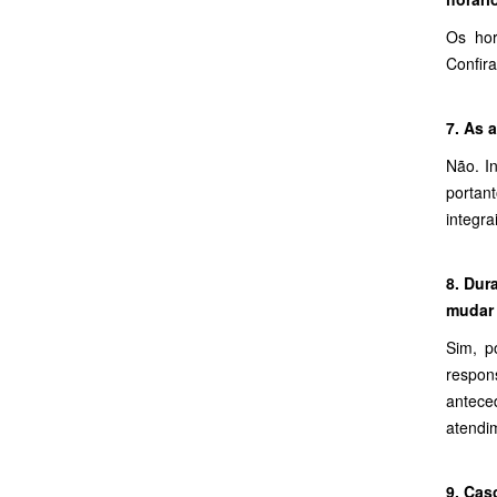
Os hor
Confira
7. As 
Não. I
portan
integra
8. Dur
mudar 
Sim, p
respon
antece
atendi
9. Cas