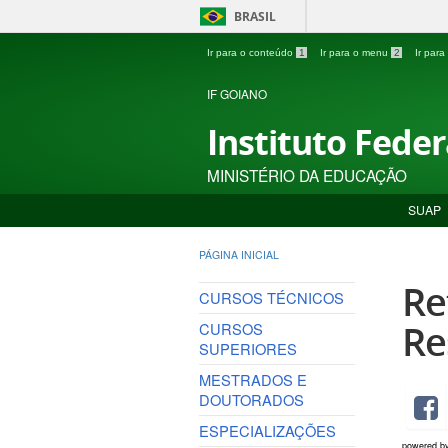
BRASIL
Ir para o conteúdo
1
Ir para o menu
2
Ir par
IF GOIANO
Instituto Fede
MINISTÉRIO DA EDUCAÇÃO
SUAP
PÁGINA INICIAL
Re
CURSOS TÉCNICOS
Re
CURSOS
SUPERIORES
MESTRADOS E
DOUTORADOS
ESPECIALIZAÇÕES
powered b