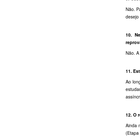
Não. P
desejo 
10. N
reprov
Não. A 
11. Es
Ao lon
estuda
assínc
12. O 
Ainda 
(Etapa 