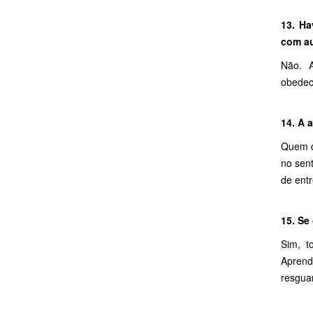
13. Ha
com au
Não. A
obedec
14. A 
Quem d
no sen
de ent
15. Se
Sim, t
Aprend
resguar