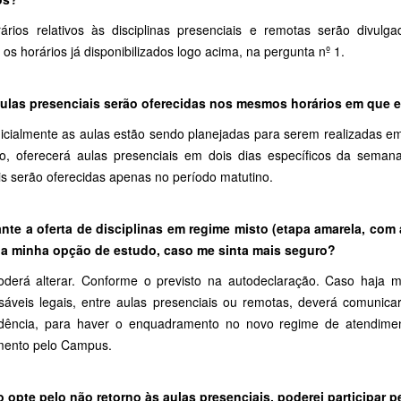
ários relativos às disciplinas presenciais e remotas serão divul
 os horários já disponibilizados logo acima, na pergunta nº 1.
aulas presenciais serão oferecidas nos mesmos horários em que 
nicialmente as aulas estão sendo planejadas para serem realizadas e
to, oferecerá aulas presenciais em dois dias específicos da seman
is serão oferecidas apenas no período matutino.
ante a oferta de disciplinas em regime misto (etapa amarela, com 
a minha opção de estudo, caso me sinta mais seguro?
oderá alterar. Conforme o previsto na autodeclaração. Caso haja 
sáveis legais, entre aulas presenciais ou remotas, deverá comunicar
dência, para haver o enquadramento no novo regime de atendiment
mento pelo Campus.
o opte pelo não retorno às aulas presenciais, poderei participar 