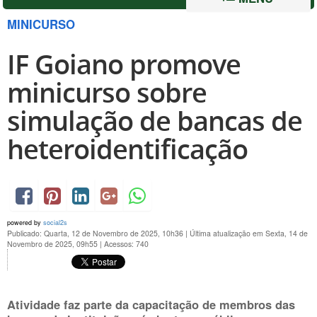
MINICURSO
IF Goiano promove
minicurso sobre
simulação de bancas de
heteroidentificação
powered by
social2s
Publicado: Quarta, 12 de Novembro de 2025, 10h36
|
Última atualização em Sexta, 14 de
Novembro de 2025, 09h55
|
Acessos: 740
Atividade faz parte da capacitação de membros das