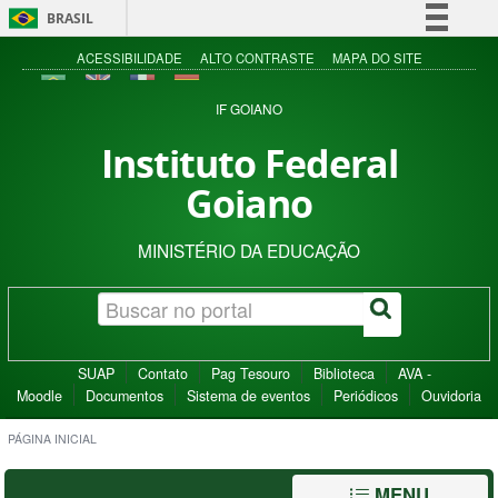
BRASIL
Simplifique!
ACESSIBILIDADE
ALTO CONTRASTE
MAPA DO SITE
Comunica BR
IF GOIANO
Participe
Instituto Federal
Acesso à informação
Goiano
Legislação
Canais
MINISTÉRIO DA EDUCAÇÃO
SUAP
Contato
Pag Tesouro
Biblioteca
AVA -
Moodle
Documentos
Sistema de eventos
Periódicos
Ouvidoria
PÁGINA INICIAL
MENU