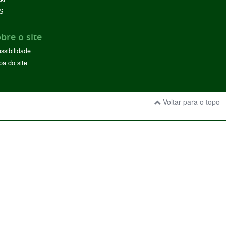
S
bre o site
ssibilidade
a do site
Voltar para o topo