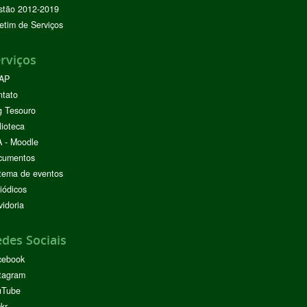
stão 2012-2019
etim de Serviços
rviços
AP
ntato
g Tesouro
lioteca
 - Moodle
cumentos
tema de eventos
iódicos
idoria
des Sociais
cebook
tagram
uTube
ckr