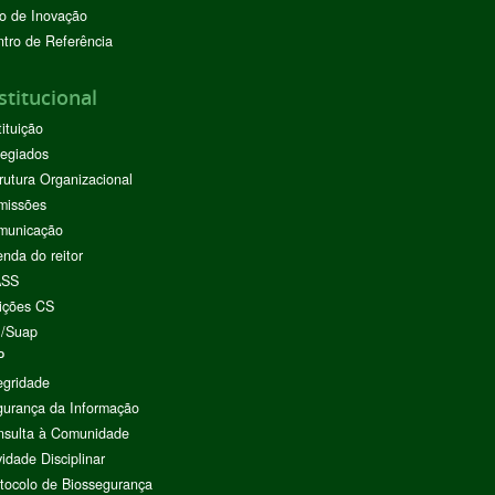
o de Inovação
tro de Referência
stitucional
tituição
egiados
rutura Organizacional
missões
municação
nda do reitor
ASS
ições CS
I/Suap
P
egridade
urança da Informação
nsulta à Comunidade
vidade Disciplinar
tocolo de Biossegurança