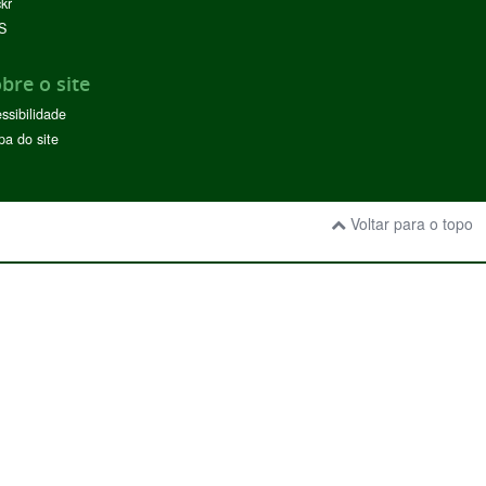
ckr
S
bre o site
ssibilidade
a do site
Voltar para o topo