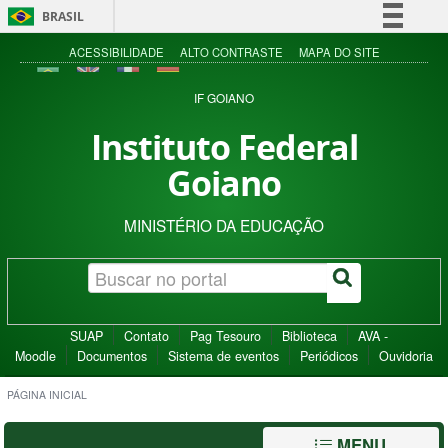
BRASIL
Simplifique!
ACESSIBILIDADE
ALTO CONTRASTE
MAPA DO SITE
Comunica BR
IF GOIANO
Participe
Instituto Federal
Acesso à informação
Goiano
Legislação
Canais
MINISTÉRIO DA EDUCAÇÃO
SUAP
Contato
Pag Tesouro
Biblioteca
AVA -
Moodle
Documentos
Sistema de eventos
Periódicos
Ouvidoria
PÁGINA INICIAL
MENU