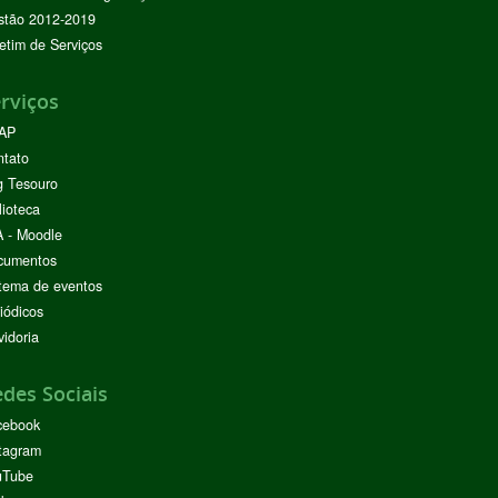
stão 2012-2019
etim de Serviços
rviços
AP
ntato
g Tesouro
lioteca
 - Moodle
cumentos
tema de eventos
iódicos
idoria
des Sociais
cebook
tagram
uTube