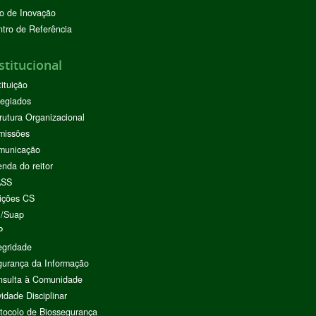
o de Inovação
tro de Referência
stitucional
tituição
egiados
rutura Organizacional
missões
municação
nda do reitor
ASS
ições CS
I/Suap
P
egridade
urança da Informação
nsulta à Comunidade
vidade Disciplinar
tocolo de Biossegurança