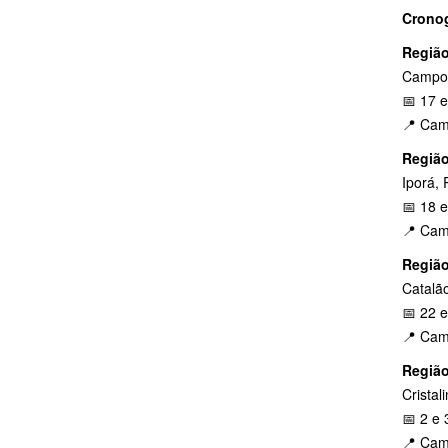
Cronog
Região
Campos
📅 17 
📍 Cam
Região
Iporá, 
📅 18 
📍 Cam
Região 
Catalão
📅 22 
📍 Cam
Região
Cristal
📅 2 e 
📍 Cam