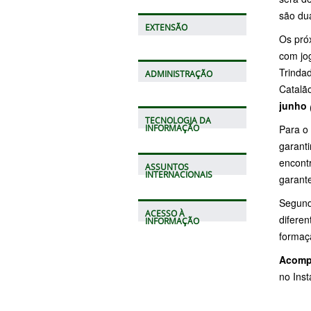
são du
EXTENSÃO
Os pró
com jo
Trinda
ADMINISTRAÇÃO
Catalã
junho
TECNOLOGIA DA
Para o 
INFORMAÇÃO
garanti
encont
ASSUNTOS
INTERNACIONAIS
garant
Segundo
ACESSO À
diferen
INFORMAÇÃO
formaç
Acomp
no Ins