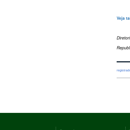
Veja t
Direto
Republ
registra