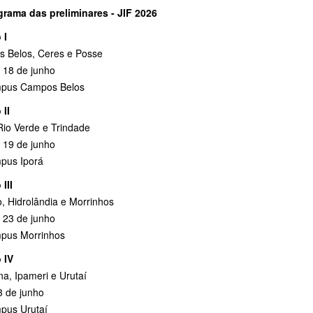
rama das preliminares - JIF 2026
 I
 Belos, Ceres e Posse
e 18 de junho
pus Campos Belos
 II
Rio Verde e Trindade
e 19 de junho
pus Iporá
III
, Hidrolândia e Morrinhos
e 23 de junho
pus Morrinhos
 IV
ina, Ipameri e Urutaí
3 de junho
pus Urutaí