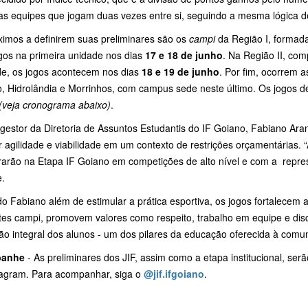
as equipes que jogam duas vezes entre si, seguindo a mesma lógica de
ximos a definirem suas preliminares são os
campi
da Região I, formad
gos na primeira unidade nos dias
17 e 18 de junho
. Na Região II, com
de, os jogos acontecem nos dias
18 e 19 de junho
. Por fim, ocorrem a
o, Hidrolândia e Morrinhos, com campus sede neste último. Os jogos 
(veja cronograma abaixo)
.
gestor da Diretoria de Assuntos Estudantis do IF Goiano, Fabiano Ara
r agilidade e viabilidade em um contexto de restrições orçamentárias.
rarão na Etapa IF Goiano em competições de alto nível e com a repre
e.
 Fabiano além de estimular a prática esportiva, os jogos fortalecem 
tes campi, promovem valores como respeito, trabalho em equipe e disc
ão integral dos alunos - um dos pilares da educação oferecida à comu
anhe
- As preliminares dos JIF, assim como a etapa institucional, serão
tagram. Para acompanhar, siga o
@jif.ifgoiano
.