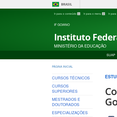
BRASIL
Ir para o conteúdo
1
Ir para o menu
2
Ir par
IF GOIANO
Instituto Fede
MINISTÉRIO DA EDUCAÇÃO
SUAP
PÁGINA INICIAL
ESTU
CURSOS TÉCNICOS
CURSOS
Co
SUPERIORES
Go
MESTRADOS E
DOUTORADOS
ESPECIALIZAÇÕES