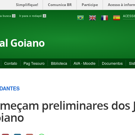
Simplifique!
Comunica BR
Participe
Acesso à infor
ACESSI
a a busca
3
Ir para o rodapé
4
ral Goiano
Contato
Pag Tesouro
Biblioteca
AVA - Moodle
Documentos
Sis
DANTES
meçam preliminares dos JI
iano