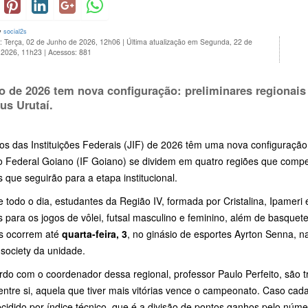
y
social2s
: Terça, 02 de Junho de 2026, 12h06
|
Última atualização em Segunda, 22 de
 2026, 11h23
|
Acessos: 881
o de 2026 tem nova configuração: preliminares regionais
s Urutaí.
s das Instituições Federais (JIF) de 2026 têm uma nova configuração.
to Federal Goiano (IF Goiano) se dividem em quatro regiões que compet
 que seguirão para a etapa institucional.
 todo o dia, estudantes da Região IV, formada por Cristalina, Ipameri 
 para os jogos de vôlei, futsal masculino e feminino, além de basque
as ocorrem até
quarta-feira, 3
, no ginásio de esportes Ayrton Senna, n
society da unidade.
do com o coordenador dessa regional, professor Paulo Perfeito, são t
ntre si, aquela que tiver mais vitórias vence o campeonato. Caso cada
cidido por índice técnico, que é a divisão de pontos ganhos pelo núm