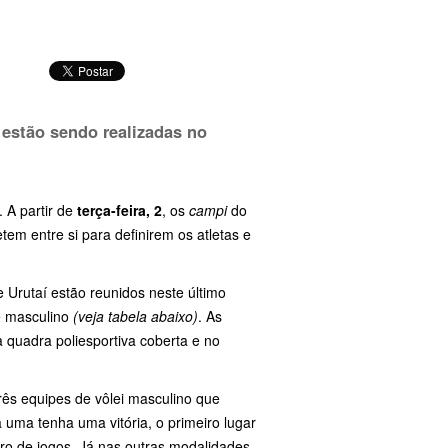
 estão sendo realizadas no
 A partir de
terça-feira, 2
, os
campi
do
em entre si para definirem os atletas e
e Urutaí estão reunidos neste último
te masculino
(veja tabela abaixo)
. As
a quadra poliesportiva coberta e no
rês equipes de vôlei masculino que
 uma tenha uma vitória, o primeiro lugar
ero de jogos. Já nas outras modalidades