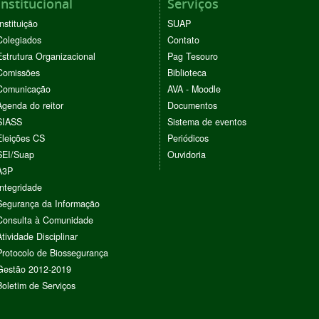
Institucional
Serviços
Instituição
SUAP
Colegiados
Contato
Estrutura Organizacional
Pag Tesouro
Comissões
Biblioteca
Comunicação
AVA - Moodle
Agenda do reitor
Documentos
SIASS
Sistema de eventos
Eleições CS
Periódicos
SEI/Suap
Ouvidoria
A3P
Integridade
Segurança da Informação
Consulta à Comunidade
Atividade Disciplinar
Protocolo de Biossegurança
Gestão 2012-2019
Boletim de Serviços