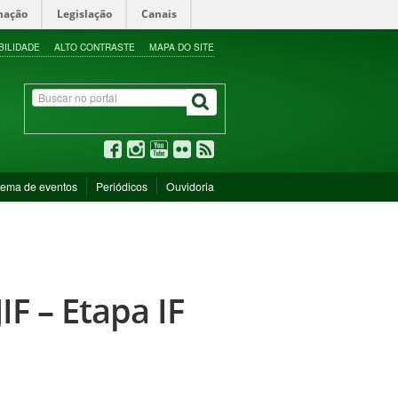
mação
Legislação
Canais
BILIDADE
ALTO CONTRASTE
MAPA DO SITE
tema de eventos
Periódicos
Ouvidoria
F – Etapa IF