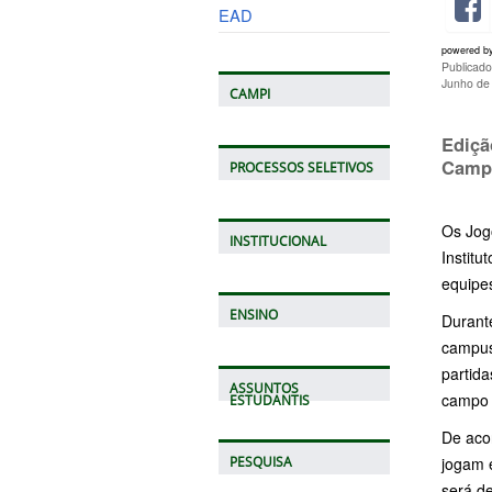
EAD
powered b
Publicado
Junho de
CAMPI
Ediçã
Campu
PROCESSOS SELETIVOS
Os Jogo
INSTITUCIONAL
Institu
equipes
ENSINO
Durante
campus
partid
ASSUNTOS
campo 
ESTUDANTIS
De acor
jogam e
PESQUISA
será de