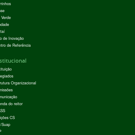
rinhos
sse
 Verde
ndade
taí
o de Inovação
tro de Referência
stitucional
tituição
egiados
rutura Organizacional
missões
municação
nda do reitor
ASS
ições CS
I/Suap
P