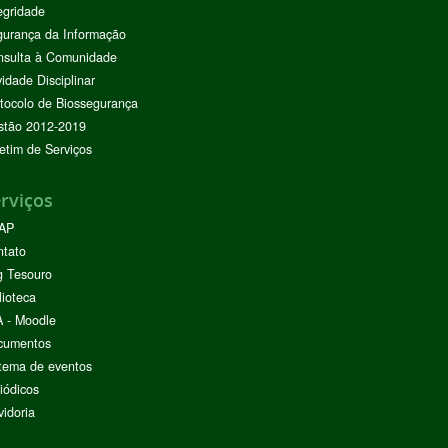
egridade
urança da Informação
nsulta à Comunidade
vidade Disciplinar
tocolo de Biossegurança
stão 2012-2019
etim de Serviços
rviços
AP
ntato
g Tesouro
lioteca
 - Moodle
cumentos
tema de eventos
iódicos
idoria