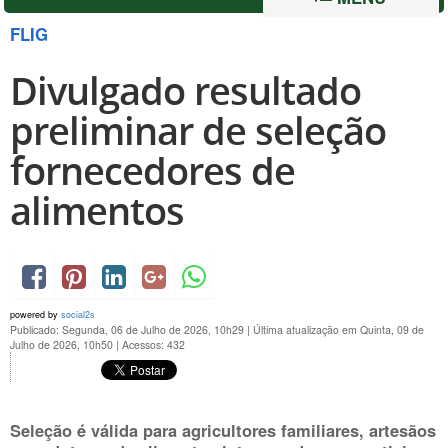
FLIG
Divulgado resultado
preliminar de seleção
fornecedores de
alimentos
powered by
social2s
Publicado: Segunda, 06 de Julho de 2026, 10h29
|
Última atualização em Quinta, 09 de
Julho de 2026, 10h50
|
Acessos: 432
Seleção é válida para agricultores familiares, artesãos