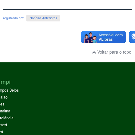
registrado em:
Notícias Anteriores
Voltar para o topo
ampi
mpos Belos
alão
res
stalina
rolândia
meri
rá