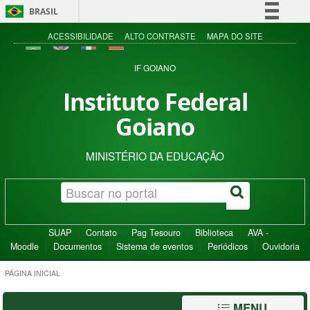
BRASIL
Simplifique!
ACESSIBILIDADE
ALTO CONTRASTE
MAPA DO SITE
Comunica BR
IF GOIANO
Participe
Instituto Federal
Acesso à informação
Goiano
Legislação
Canais
MINISTÉRIO DA EDUCAÇÃO
SUAP
Contato
Pag Tesouro
Biblioteca
AVA -
Moodle
Documentos
Sistema de eventos
Periódicos
Ouvidoria
PÁGINA INICIAL
MENU