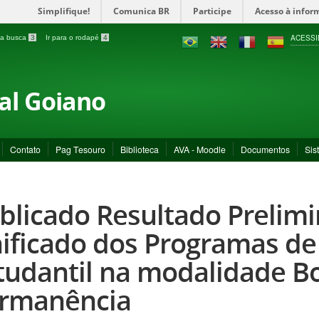
Simplifique!
Comunica BR
Participe
Acesso à infor
ACESSI
a a busca
3
Ir para o rodapé
4
ral Goiano
Contato
Pag Tesouro
Biblioteca
AVA - Moodle
Documentos
Sis
blicado Resultado Prelimi
ificado dos Programas de 
tudantil na modalidade B
rmanência