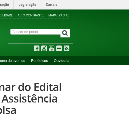
mação
Legislação
Canais
BILIDADE
ALTO CONTRASTE
MAPA DO SITE
tema de eventos
Periódicos
Ouvidoria
nar do Edital
Assistência
olsa