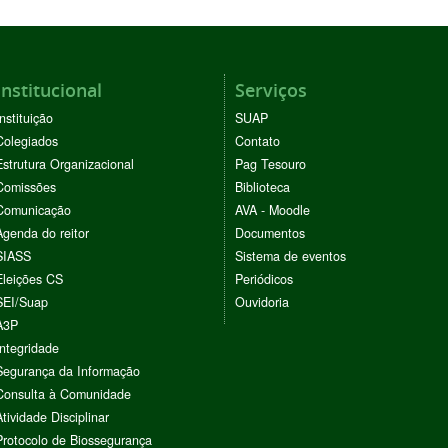
Institucional
Serviços
Instituição
SUAP
Colegiados
Contato
Estrutura Organizacional
Pag Tesouro
Comissões
Biblioteca
Comunicação
AVA - Moodle
Agenda do reitor
Documentos
SIASS
Sistema de eventos
Eleições CS
Periódicos
SEI/Suap
Ouvidoria
A3P
Integridade
Segurança da Informação
Consulta à Comunidade
Atividade Disciplinar
Protocolo de Biossegurança