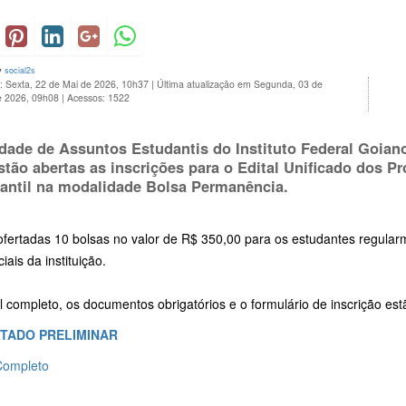
y
social2s
: Sexta, 22 de Mai de 2026, 10h37
|
Última atualização em Segunda, 03 de
e 2026, 09h08
|
Acessos: 1522
dade de Assuntos Estudantis do Instituto Federal Goian
stão abertas as inscrições para o Edital Unificado dos P
antil na modalidade Bolsa Permanência.
ofertadas 10 bolsas no valor de R$ 350,00 para os estudantes regular
iais da instituição.
l completo, os documentos obrigatórios e o formulário de inscrição estã
TADO PRELIMINAR
 Completo