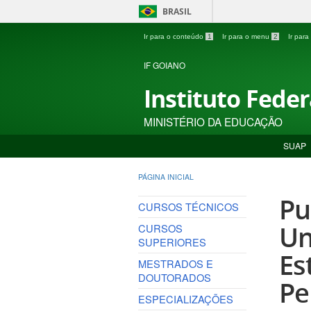
BRASIL
Ir para o conteúdo
1
Ir para o menu
2
Ir par
IF GOIANO
Instituto Fede
MINISTÉRIO DA EDUCAÇÃO
SUAP
PÁGINA INICIAL
Pu
CURSOS TÉCNICOS
Un
CURSOS
SUPERIORES
Es
MESTRADOS E
DOUTORADOS
Pe
ESPECIALIZAÇÕES