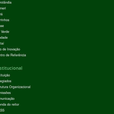
rolândia
meri
rá
rinhos
sse
 Verde
ndade
taí
o de Inovação
tro de Referência
stitucional
tituição
egiados
rutura Organizacional
missões
municação
nda do reitor
ASS