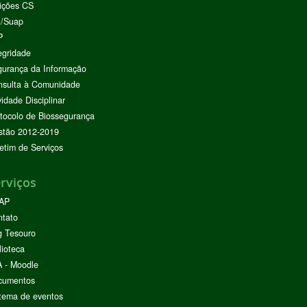
ições CS
I/Suap
P
egridade
urança da Informação
nsulta à Comunidade
vidade Disciplinar
tocolo de Biossegurança
stão 2012-2019
etim de Serviços
rviços
AP
ntato
g Tesouro
lioteca
 - Moodle
cumentos
tema de eventos