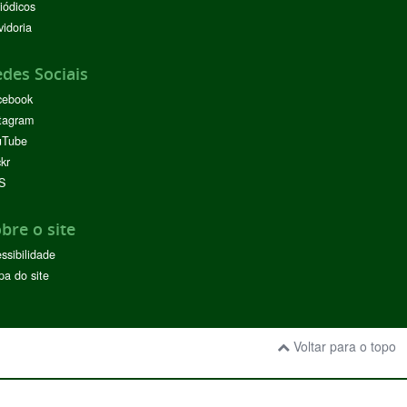
iódicos
idoria
des Sociais
cebook
tagram
uTube
ckr
S
bre o site
ssibilidade
a do site
Voltar para o topo