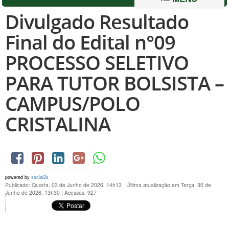
Divulgado Resultado
Final do Edital n°09
PROCESSO SELETIVO
PARA TUTOR BOLSISTA –
CAMPUS/POLO
CRISTALINA
powered by
social2s
Publicado: Quarta, 03 de Junho de 2026, 14h13
|
Última atualização em Terça, 30 de
Junho de 2026, 13h30
|
Acessos: 927