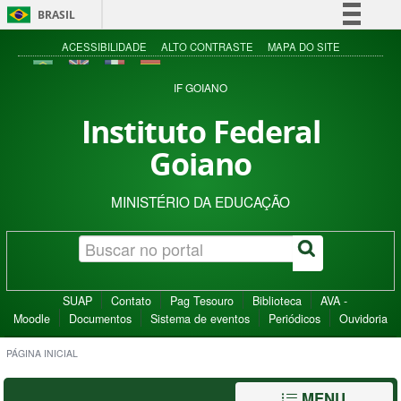
BRASIL
Simplifique!
ACESSIBILIDADE
ALTO CONTRASTE
MAPA DO SITE
Comunica BR
IF GOIANO
Participe
Instituto Federal
Acesso à informação
Goiano
Legislação
Canais
MINISTÉRIO DA EDUCAÇÃO
SUAP
Contato
Pag Tesouro
Biblioteca
AVA -
Moodle
Documentos
Sistema de eventos
Periódicos
Ouvidoria
PÁGINA INICIAL
MENU