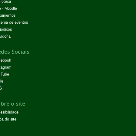
lioteca
 - Moodle
cumentos
tema de eventos
iódicos
idoria
des Sociais
cebook
tagram
uTube
ckr
S
bre o site
ssibilidade
a do site