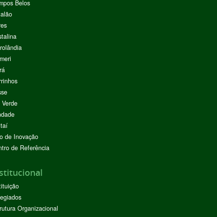
mpos Belos
alão
res
stalina
rolândia
meri
rá
rinhos
sse
 Verde
ndade
taí
o de Inovação
tro de Referência
stitucional
tituição
egiados
rutura Organizacional