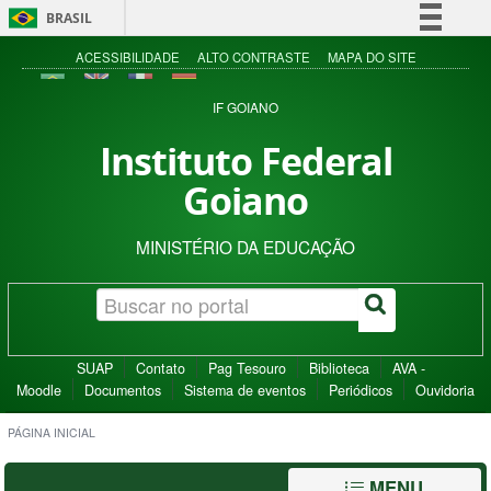
BRASIL
Simplifique!
ACESSIBILIDADE
ALTO CONTRASTE
MAPA DO SITE
Comunica BR
IF GOIANO
Participe
Instituto Federal
Acesso à informação
Goiano
Legislação
Canais
MINISTÉRIO DA EDUCAÇÃO
SUAP
Contato
Pag Tesouro
Biblioteca
AVA -
Moodle
Documentos
Sistema de eventos
Periódicos
Ouvidoria
PÁGINA INICIAL
MENU