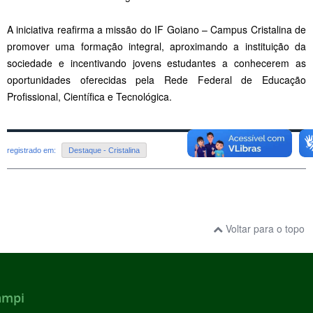
A iniciativa reafirma a missão do IF Goiano – Campus Cristalina de
promover uma formação integral, aproximando a instituição da
sociedade e incentivando jovens estudantes a conhecerem as
oportunidades oferecidas pela Rede Federal de Educação
Profissional, Científica e Tecnológica.
registrado em:
Destaque - Cristalina
Voltar para o topo
ampi