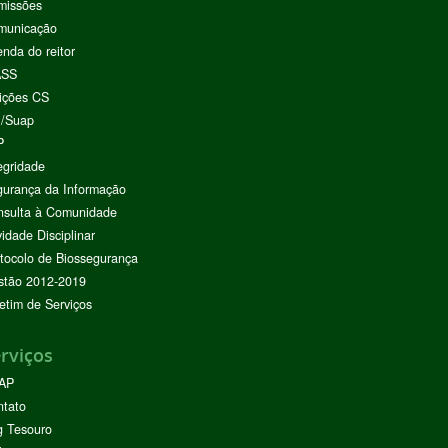
missões
municação
nda do reitor
ASS
ições CS
I/Suap
P
egridade
urança da Informação
nsulta à Comunidade
vidade Disciplinar
tocolo de Biossegurança
stão 2012-2019
etim de Serviços
rviços
AP
ntato
g Tesouro