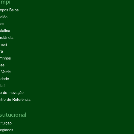
ampi
mpos Belos
alão
res
stalina
rolândia
meri
rá
rinhos
sse
 Verde
ndade
taí
o de Inovação
tro de Referência
stitucional
tituição
egiados