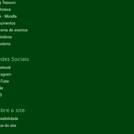
g Tesouro
lioteca
 - Moodle
cumentos
tema de eventos
iódicos
idoria
des Sociais
cebook
tagram
uTube
ckr
S
bre o site
ssibilidade
a do site