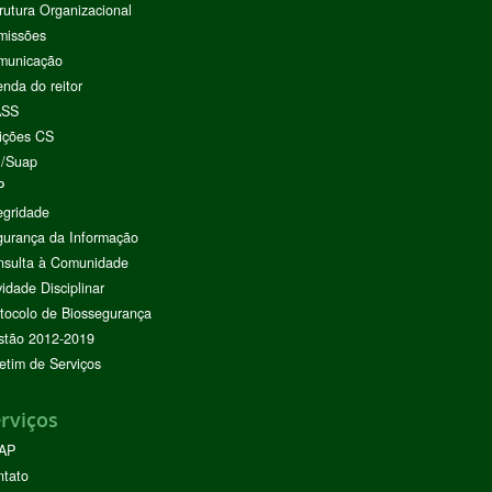
rutura Organizacional
missões
municação
nda do reitor
ASS
ições CS
I/Suap
P
egridade
urança da Informação
nsulta à Comunidade
vidade Disciplinar
tocolo de Biossegurança
stão 2012-2019
etim de Serviços
rviços
AP
ntato