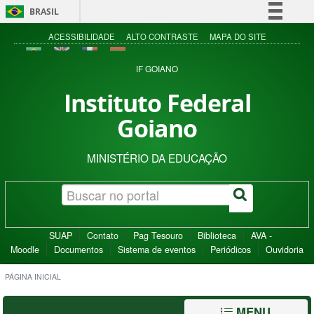
BRASIL
Simplifique!
ACESSIBILIDADE
ALTO CONTRASTE
MAPA DO SITE
Comunica BR
IF GOIANO
Participe
Instituto Federal
Acesso à informação
Goiano
Legislação
Canais
MINISTÉRIO DA EDUCAÇÃO
SUAP
Contato
Pag Tesouro
Biblioteca
AVA -
Moodle
Documentos
Sistema de eventos
Periódicos
Ouvidoria
PÁGINA INICIAL
MENU