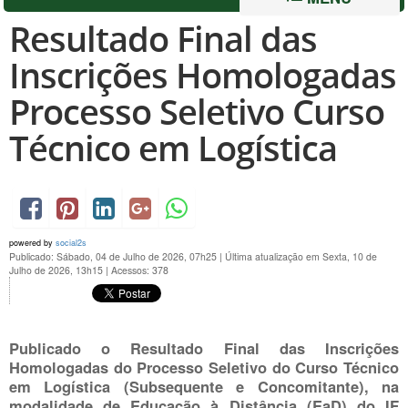
Resultado Final das
Inscrições Homologadas
Processo Seletivo Curso
Técnico em Logística
powered by
social2s
Publicado: Sábado, 04 de Julho de 2026, 07h25
|
Última atualização em Sexta, 10 de
Julho de 2026, 13h15
|
Acessos: 378
Publicado o
Resultado Final das Inscrições
Homologadas
do Processo Seletivo do Curso Técnico
em Logística (Subsequente e Concomitante), na
modalidade de Educação à Distância (EaD) do IF