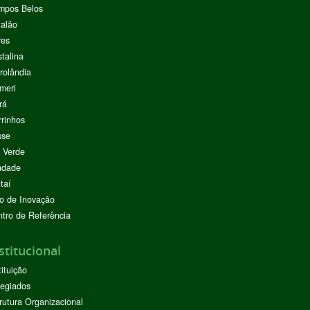
mpos Belos
alão
res
stalina
rolândia
meri
rá
rinhos
sse
 Verde
ndade
taí
o de Inovação
tro de Referência
stitucional
tituição
egiados
rutura Organizacional