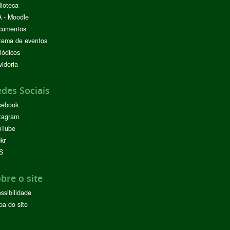
lioteca
 - Moodle
cumentos
tema de eventos
iódicos
idoria
des Sociais
cebook
tagram
uTube
ckr
S
bre o site
ssibilidade
a do site