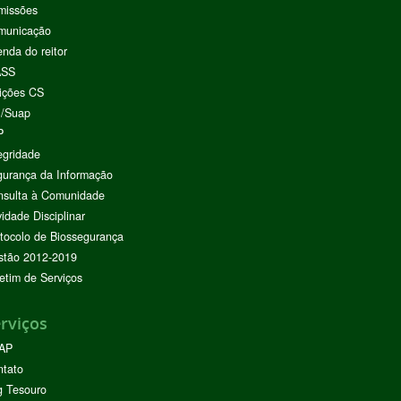
missões
municação
nda do reitor
ASS
ições CS
I/Suap
P
egridade
urança da Informação
nsulta à Comunidade
vidade Disciplinar
tocolo de Biossegurança
stão 2012-2019
etim de Serviços
rviços
AP
ntato
g Tesouro