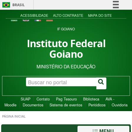
BRASIL
Simplifique!
ACESSIBILIDADE
ALTO CONTRASTE
MAPA DO SITE
Comunica BR
IF GOIANO
Participe
Instituto Federal
Acesso à informação
Goiano
Legislação
Canais
MINISTÉRIO DA EDUCAÇÃO
SUAP
Contato
Pag Tesouro
Biblioteca
AVA -
Moodle
Documentos
Sistema de eventos
Periódicos
Ouvidoria
PÁGINA INICIAL
MENU