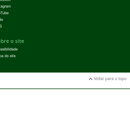
tagram
uTube
ckr
S
bre o site
ssibilidade
a do site
Voltar para o topo