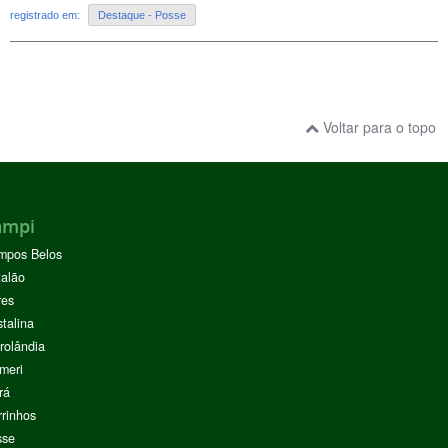
registrado em:
Destaque - Posse
Voltar para o topo
ampi
mpos Belos
alão
res
stalina
rolândia
meri
rá
rinhos
sse