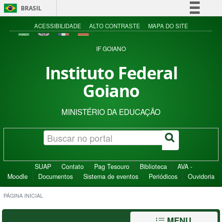
BRASIL
Simplifique!
ACESSIBILIDADE
ALTO CONTRASTE
MAPA DO SITE
Comunica BR
IF GOIANO
Participe
Instituto Federal
Acesso à informação
Goiano
Legislação
Canais
MINISTÉRIO DA EDUCAÇÃO
SUAP
Contato
Pag Tesouro
Biblioteca
AVA -
Moodle
Documentos
Sistema de eventos
Periódicos
Ouvidoria
PÁGINA INICIAL
MENU