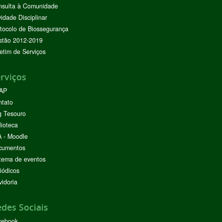
nsulta à Comunidade
vidade Disciplinar
tocolo de Biossegurança
stão 2012-2019
etim de Serviços
rviços
AP
ntato
g Tesouro
lioteca
 - Moodle
cumentos
tema de eventos
iódicos
idoria
des Sociais
cebook