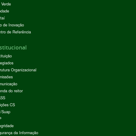
 Verde
ndade
taí
o de Inovação
tro de Referência
stitucional
tituição
egiados
rutura Organizacional
missões
municação
nda do reitor
ASS
ições CS
I/Suap
P
egridade
urança da Informação