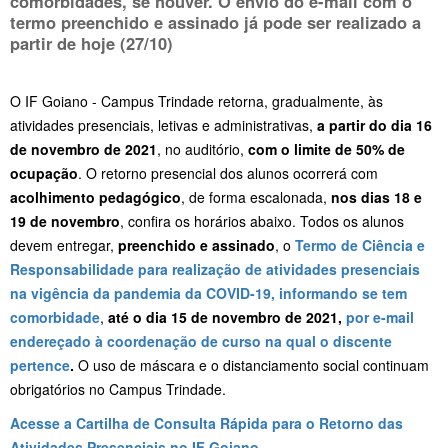
comorbidades, se houver
. O envio do e-mail com o
termo preenchido e assinado já pode ser realizado a
partir de
hoje (27/10)
O IF Goiano - Campus Trindade retorna, gradualmente, às
atividades presenciais, letivas e administrativas,
a partir do dia 16
de novembro de 2021
, no auditório,
com o limite de 50% de
ocupação
. O retorno presencial dos alunos ocorrerá com
acolhimento pedagógico
, de forma escalonada,
nos dias 18 e
19 de novembro
, confira os horários abaixo. Todos os alunos
devem entregar,
preenchido e assinado
, o
Termo de Ciência e
Responsabilidade para realização de atividades presenciais
na vigência da pandemia da COVID-19, informando se tem
comorbidade
,
até o dia 15 de novembro de 2021,
por e-mail
endereçado à coordenação de curso na qual o discente
pertence
.
O uso de máscara e o distanciamento social continuam
obrigatórios no Campus Trindade.
Acesse a Cartilha de Consulta Rápida para o Retorno das
Atividades Presenciais no IF Goiano