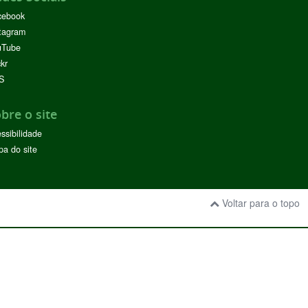
cebook
tagram
uTube
ckr
S
bre o site
ssibilidade
a do site
Voltar para o topo