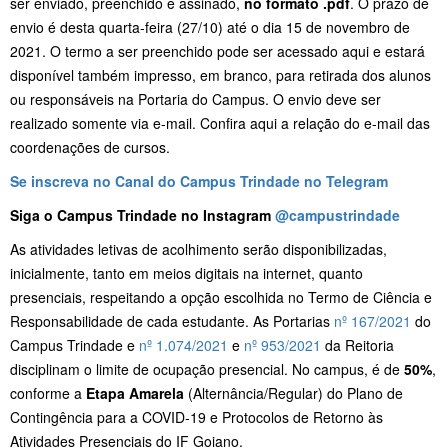
ser enviado, preenchido e assinado,
no formato .pdf
. O prazo de
envio é desta quarta-feira (27/10) até o dia 15 de novembro de
2021. O termo a ser preenchido pode ser acessado aqui e estará
disponível também impresso, em branco, para retirada dos alunos
ou responsáveis na Portaria do Campus. O envio deve ser
realizado somente via e-mail. Confira aqui a relação do e-mail das
coordenações de cursos.
Se inscreva no Canal do Campus Trindade no Telegram
Siga o Campus Trindade no Instagram
@campustrindade
As atividades letivas de acolhimento serão disponibilizadas,
inicialmente, tanto em meios digitais na internet, quanto
presenciais, respeitando a opção escolhida no Termo de Ciência e
Responsabilidade de cada estudante. As Portarias
nº 167/2021
do
Campus Trindade e
nº 1.074/2021
e
nº 953/2021
da Reitoria
disciplinam o limite de ocupação presencial. No campus, é de
50%
,
conforme a
Etapa Amarela
(Alternância/Regular) do Plano de
Contingência para a COVID-19 e Protocolos de Retorno às
Atividades Presenciais do IF Goiano.