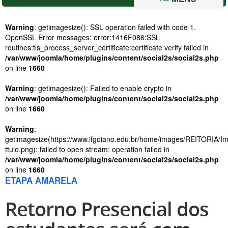
Warning
: getimagesize(): SSL operation failed with code 1.
OpenSSL Error messages: error:1416F086:SSL
routines:tls_process_server_certificate:certificate verify failed in
/var/www/joomla/home/plugins/content/social2s/social2s.php
on line
1660
Warning
: getimagesize(): Failed to enable crypto in
/var/www/joomla/home/plugins/content/social2s/social2s.php
on line
1660
Warning
:
getimagesize(https://www.ifgoiano.edu.br/home/images/REITORIA/
ttulo.png): failed to open stream: operation failed in
/var/www/joomla/home/plugins/content/social2s/social2s.php
on line
1660
ETAPA AMARELA
Retorno Presencial dos