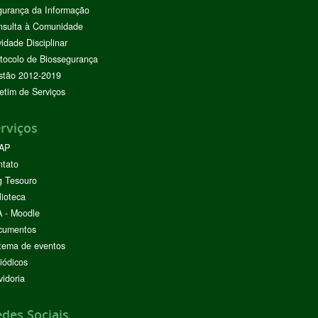
urança da Informação
nsulta à Comunidade
vidade Disciplinar
tocolo de Biossegurança
stão 2012-2019
etim de Serviços
rviços
AP
ntato
g Tesouro
lioteca
 - Moodle
cumentos
tema de eventos
iódicos
idoria
des Sociais