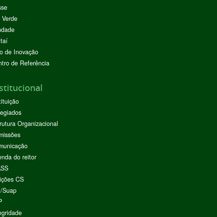
sse
 Verde
ndade
taí
o de Inovação
tro de Referência
stitucional
tituição
egiados
rutura Organizacional
missões
municação
nda do reitor
ASS
ições CS
I/Suap
P
egridade