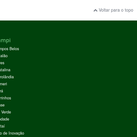
Voltar para o topo
ampi
mpos Belos
alão
res
stalina
rolândia
meri
rá
rinhos
sse
 Verde
ndade
taí
o de Inovação