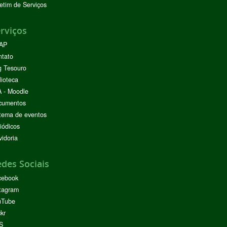
etim de Serviços
rviços
AP
ntato
g Tesouro
lioteca
 - Moodle
cumentos
tema de eventos
iódicos
idoria
des Sociais
cebook
tagram
uTube
ckr
S