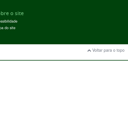
bre o site
ssibilidade
a do site
Voltar para o topo