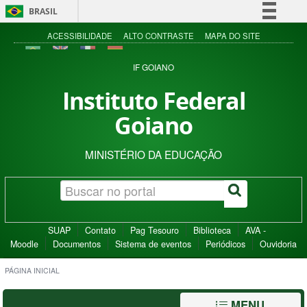
BRASIL
Simplifique!
ACESSIBILIDADE
ALTO CONTRASTE
MAPA DO SITE
Comunica BR
IF GOIANO
Participe
Instituto Federal
Acesso à informação
Goiano
Legislação
Canais
MINISTÉRIO DA EDUCAÇÃO
SUAP
Contato
Pag Tesouro
Biblioteca
AVA -
Moodle
Documentos
Sistema de eventos
Periódicos
Ouvidoria
PÁGINA INICIAL
MENU