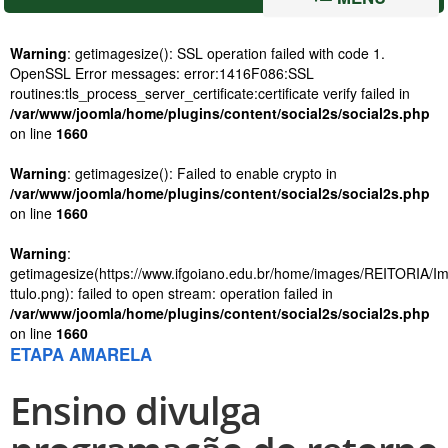
Warning
: getimagesize(): SSL operation failed with code 1.
OpenSSL Error messages: error:1416F086:SSL
routines:tls_process_server_certificate:certificate verify failed in
/var/www/joomla/home/plugins/content/social2s/social2s.php
on line
1660
Warning
: getimagesize(): Failed to enable crypto in
/var/www/joomla/home/plugins/content/social2s/social2s.php
on line
1660
Warning
:
getimagesize(https://www.ifgoiano.edu.br/home/images/REITORIA/
ttulo.png): failed to open stream: operation failed in
/var/www/joomla/home/plugins/content/social2s/social2s.php
on line
1660
ETAPA AMARELA
Ensino divulga