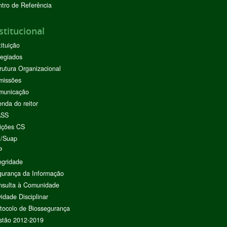
tro de Referência
stitucional
tituição
egiados
rutura Organizacional
missões
municação
nda do reitor
ASS
ições CS
I/Suap
P
egridade
urança da Informação
nsulta à Comunidade
vidade Disciplinar
tocolo de Biossegurança
stão 2012-2019