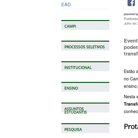
EAD
powered b
Publicado
Julho de
CAMPI
Event
podem
PROCESSOS SELETIVOS
trans
INSTITUCIONAL
Estão a
no Cam
ensino,
ENSINO
Nesta 
Transf
ASSUNTOS
conheci
ESTUDANTIS
Pro
PESQUISA