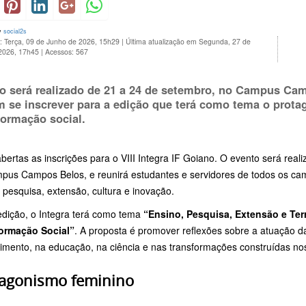
y
social2s
: Terça, 09 de Junho de 2026, 15h29
|
Última atualização em Segunda, 27 de
 2026, 17h45
|
Acessos: 567
o será realizado de 21 a 24 de setembro, no Campus Cam
 se inscrever para a edição que terá como tema o prot
formação social.
bertas as inscrições para o VIII Integra IF Goiano. O evento será real
pus Campos Belos, e reunirá estudantes e servidores de todos os camp
 pesquisa, extensão, cultura e inovação.
edição, o Integra terá como tema
“Ensino, Pesquisa, Extensão e Ter
ormação Social”
. A proposta é promover reflexões sobre a atuação 
mento, na educação, na ciência e nas transformações construídas nos d
tagonismo feminino