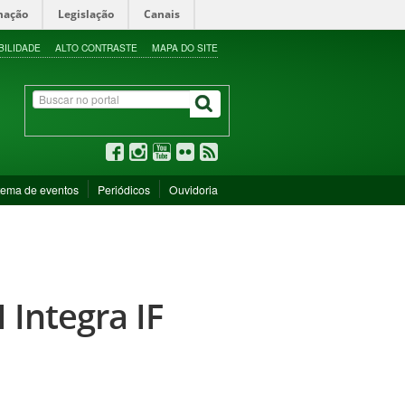
mação
Legislação
Canais
BILIDADE
ALTO CONTRASTE
MAPA DO SITE
tema de eventos
Periódicos
Ouvidoria
 Integra IF