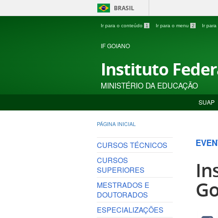
BRASIL
Ir para o conteúdo
1
Ir para o menu
2
Ir par
IF GOIANO
Instituto Fede
MINISTÉRIO DA EDUCAÇÃO
SUAP
PÁGINA INICIAL
EVEN
CURSOS TÉCNICOS
CURSOS
In
SUPERIORES
Go
MESTRADOS E
DOUTORADOS
ESPECIALIZAÇÕES