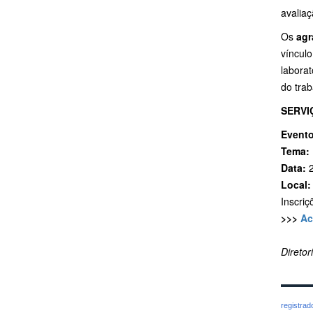
avaliaç
Os
agr
vínculo
laborat
do trab
SERVI
Evento
Tema:
Data:
2
Local:
Inscri
>>>
Ac
Direto
registra