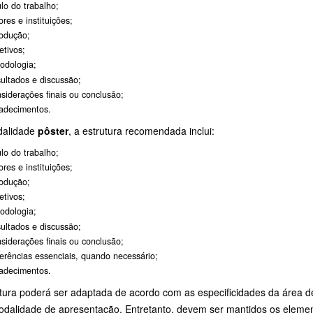
ulo do trabalho;
ores e instituições;
rodução;
etivos;
odologia;
ultados e discussão;
siderações finais ou conclusão;
adecimentos.
dalidade
pôster
, a estrutura recomendada inclui:
ulo do trabalho;
ores e instituições;
rodução;
etivos;
odologia;
ultados e discussão;
siderações finais ou conclusão;
erências essenciais, quando necessário;
adecimentos.
utura poderá ser adaptada de acordo com as especificidades da área 
odalidade de apresentação. Entretanto, devem ser mantidos os eleme