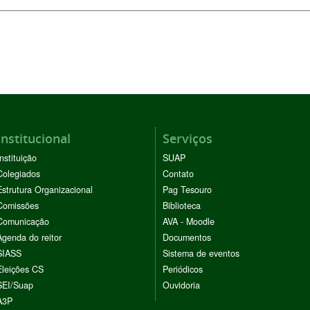
Institucional
Serviços
Instituição
SUAP
Colegiados
Contato
Estrutura Organizacional
Pag Tesouro
Comissões
Biblioteca
Comunicação
AVA - Moodle
Agenda do reitor
Documentos
SIASS
Sistema de eventos
Eleições CS
Periódicos
SEI/Suap
Ouvidoria
A3P