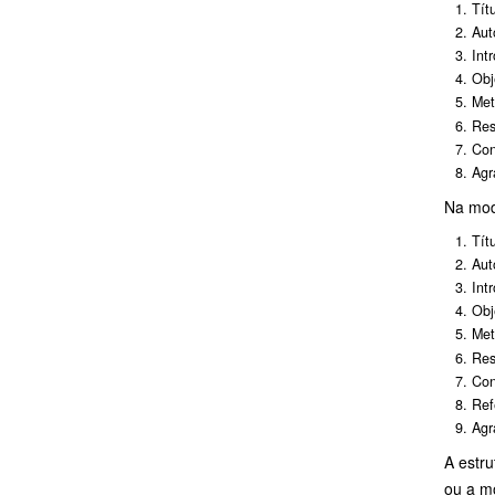
Tít
Aut
Int
Obj
Met
Res
Con
Agr
Na mo
Tít
Aut
Int
Obj
Met
Res
Con
Ref
Agr
A estr
ou a m