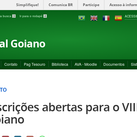
Simplifique!
Comunica BR
Participe
Acesso à infor
ACESSI
a a busca
3
Ir para o rodapé
4
ral Goiano
Contato
Pag Tesouro
Biblioteca
AVA - Moodle
Documentos
Sis
TO
scrições abertas para o VIII
iano