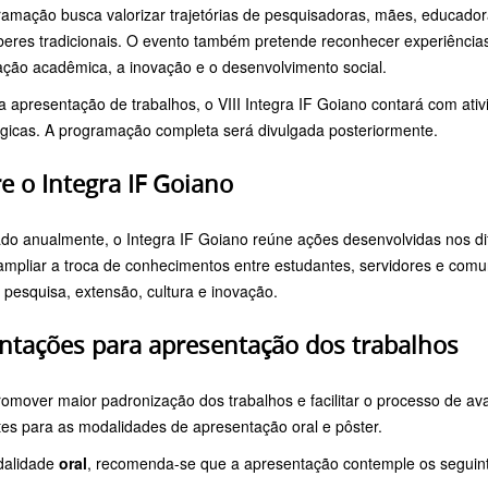
ramação busca valorizar trajetórias de pesquisadoras, mães, educadora
beres tradicionais. O evento também pretende reconhecer experiênci
ação acadêmica, a inovação e o desenvolvimento social.
 apresentação de trabalhos, o VIII Integra IF Goiano contará com ativid
ógicas. A programação completa será divulgada posteriormente.
e o Integra IF Goiano
do anualmente, o Integra IF Goiano reúne ações desenvolvidas nos dif
ampliar a troca de conhecimentos entre estudantes, servidores e comu
 pesquisa, extensão, cultura e inovação.
ntações para apresentação dos trabalhos
omover maior padronização dos trabalhos e facilitar o processo de ava
tes para as modalidades de apresentação oral e pôster.
dalidade
oral
, recomenda-se que a apresentação contemple os seguint