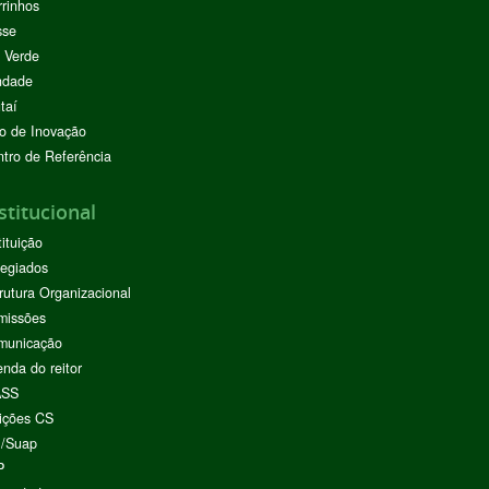
rinhos
sse
 Verde
ndade
taí
o de Inovação
tro de Referência
stitucional
tituição
egiados
rutura Organizacional
missões
municação
nda do reitor
ASS
ições CS
I/Suap
P