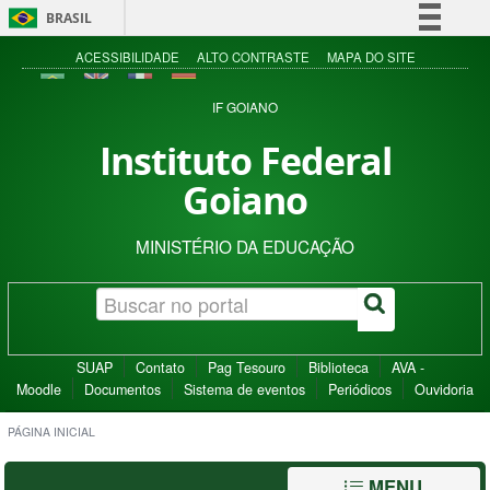
BRASIL
Simplifique!
ACESSIBILIDADE
ALTO CONTRASTE
MAPA DO SITE
Comunica BR
IF GOIANO
Participe
Instituto Federal
Acesso à informação
Goiano
Legislação
Canais
MINISTÉRIO DA EDUCAÇÃO
SUAP
Contato
Pag Tesouro
Biblioteca
AVA -
Moodle
Documentos
Sistema de eventos
Periódicos
Ouvidoria
PÁGINA INICIAL
MENU