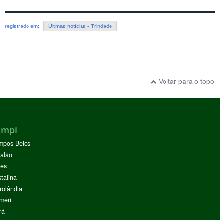
registrado em:
Últimas notícias - Trindade
Voltar para o topo
ampi
mpos Belos
alão
res
stalina
rolândia
meri
rá