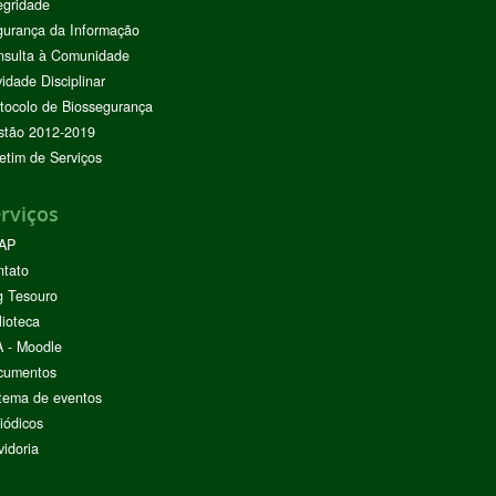
egridade
urança da Informação
nsulta à Comunidade
vidade Disciplinar
tocolo de Biossegurança
stão 2012-2019
etim de Serviços
rviços
AP
ntato
g Tesouro
lioteca
 - Moodle
cumentos
tema de eventos
iódicos
idoria