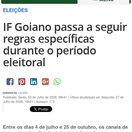
ELEIÇÕES
IF Goiano passa a seguir
regras específicas
durante o período
eleitoral
powered by
social2s
Publicado: Sexta, 03 de Julho de 2026, 08h41
|
Última atualização em Segunda, 27 de
Julho de 2026, 18h21
|
Acessos: 173
Entre os dias
4 de julho e 25 de outubro
, os canais de