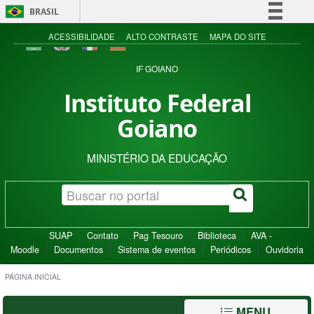
BRASIL
Simplifique!
ACESSIBILIDADE
ALTO CONTRASTE
MAPA DO SITE
Comunica BR
IF GOIANO
Participe
Instituto Federal
Acesso à informação
Goiano
Legislação
Canais
MINISTÉRIO DA EDUCAÇÃO
SUAP
Contato
Pag Tesouro
Biblioteca
AVA -
Moodle
Documentos
Sistema de eventos
Periódicos
Ouvidoria
PÁGINA INICIAL
MENU