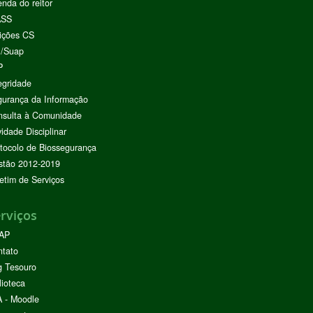
nda do reitor
ASS
ições CS
I/Suap
P
egridade
urança da Informação
nsulta à Comunidade
vidade Disciplinar
tocolo de Biossegurança
stão 2012-2019
etim de Serviços
rviços
AP
ntato
g Tesouro
lioteca
 - Moodle