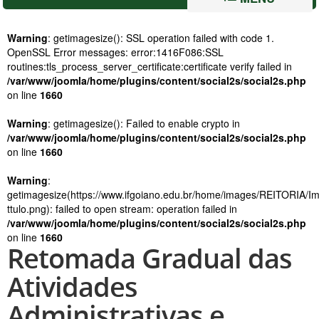
Warning
: getimagesize(): SSL operation failed with code 1.
OpenSSL Error messages: error:1416F086:SSL
routines:tls_process_server_certificate:certificate verify failed in
/var/www/joomla/home/plugins/content/social2s/social2s.php
on line
1660
Warning
: getimagesize(): Failed to enable crypto in
/var/www/joomla/home/plugins/content/social2s/social2s.php
on line
1660
Warning
:
getimagesize(https://www.ifgoiano.edu.br/home/images/REITORIA/
ttulo.png): failed to open stream: operation failed in
/var/www/joomla/home/plugins/content/social2s/social2s.php
on line
1660
Retomada Gradual das
Atividades
Administrativas e