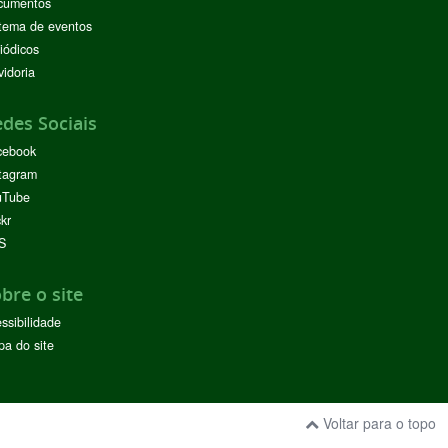
cumentos
tema de eventos
iódicos
idoria
des Sociais
cebook
tagram
uTube
ckr
S
bre o site
ssibilidade
a do site
Voltar para o topo