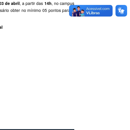
03 de abril
, a partir das
14h
, no campus
sário obter no mínimo 05 pontos para a
al