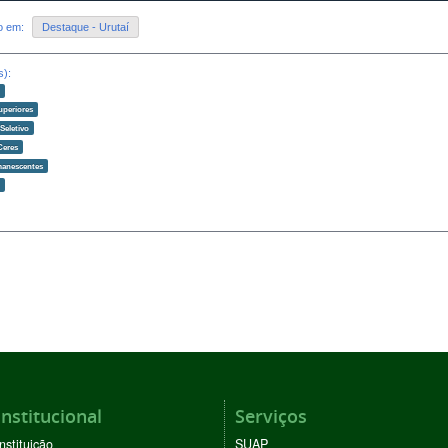
do em:
Destaque - Urutaí
s):
o
uperiores
Seletivo
Ceres
manescentes
o
Institucional
Serviços
Instituição
SUAP