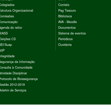
Colegiados
Contato
Estrutura Organizacional
Pag Tesouro
Comissões
Biblioteca
Comunicação
AVA - Moodle
Agenda do reitor
Documentos
SIASS
Sistema de eventos
Eleições CS
Periódicos
SEI/Suap
Ouvidoria
A3P
Integridade
Segurança da Informação
Consulta à Comunidade
Atividade Disciplinar
Protocolo de Biossegurança
Gestão 2012-2019
Boletim de Serviços