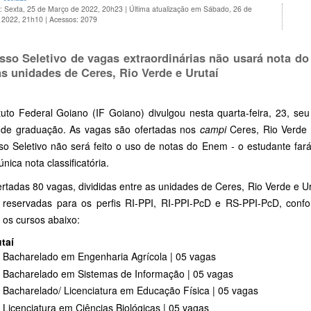
o: Sexta, 25 de Março de 2022, 20h23
|
Última atualização em Sábado, 26 de
 2022, 21h10
|
Acessos: 2079
sso Seletivo de vagas extraordinárias não usará nota d
as unidades de Ceres, Rio Verde e Urutaí
ituto Federal Goiano (IF Goiano) divulgou nesta quarta-feira, 23, se
 de graduação. As vagas são ofertadas nos
campi
Ceres, Rio Verde e
so Seletivo não será feito o uso de notas do Enem - o estudante far
única nota classificatória.
ertadas 80 vagas, divididas entre as unidades de Ceres, Rio Verde e U
 reservadas para os perfis RI-PPI, RI-PPI-PcD e RS-PPI-PcD, confo
a os cursos abaixo:
taí
Bacharelado em Engenharia Agrícola | 05 vagas
Bacharelado em Sistemas de Informação | 05 vagas
Bacharelado/ Licenciatura em Educação Física | 05 vagas
Licenciatura em Ciências Biológicas | 05 vagas