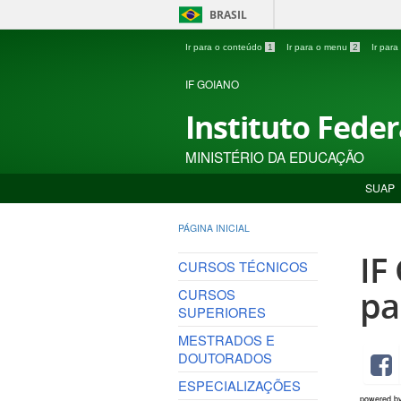
BRASIL
Ir para o conteúdo
1
Ir para o menu
2
Ir par
IF GOIANO
Instituto Fede
MINISTÉRIO DA EDUCAÇÃO
SUAP
PÁGINA INICIAL
IF
CURSOS TÉCNICOS
pa
CURSOS
SUPERIORES
MESTRADOS E
DOUTORADOS
ESPECIALIZAÇÕES
powered b