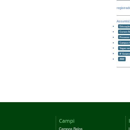
registra
Assunto(
Educaçã
Cursos S
Processo 
Campus 
Vagas re
IF Goian
2022
Campi
Campos Belos