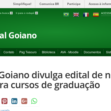
Simplifique!
Comunica BR
Participe
Acesso à infor
ACESSI
a a busca
3
Ir para o rodapé
4
ral Goiano
Contato
Pag Tesouro
Biblioteca
AVA - Moodle
Documentos
Sis
 Goiano divulga edital de 
ra cursos de graduação
y
social2s