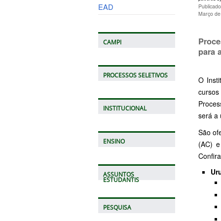
EAD
Publicad
Março de
Proce
CAMPI
para 
PROCESSOS SELETIVOS
O Inst
cursos
Proces
INSTITUCIONAL
será a 
São of
ENSINO
(AC) e
Confir
Uru
ASSUNTOS
ESTUDANTIS
PESQUISA