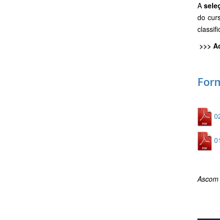
A
sele
do cur
classif
>>> A
Form
0
0
Ascom 