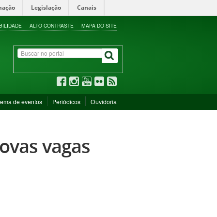
mação
Legislação
Canais
BILIDADE
ALTO CONTRASTE
MAPA DO SITE
tema de eventos
Periódicos
Ouvidoria
novas vagas