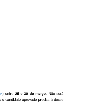
nk
) entre
25 e 30 de março
. Não será
s o candidato aprovado precisará desse