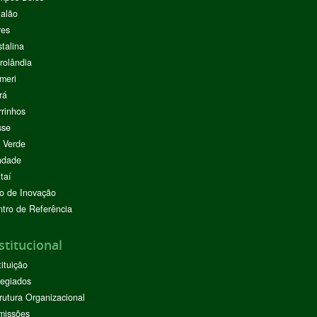
alão
res
stalina
rolândia
meri
rá
rinhos
sse
 Verde
ndade
taí
o de Inovação
tro de Referência
stitucional
tituição
egiados
rutura Organizacional
missões