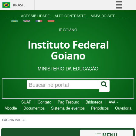
BRASIL
Simplifique!
ACESSIBILIDADE
ALTO CONTRASTE
MAPA DO SITE
Comunica BR
IF GOIANO
Participe
Instituto Federal
Acesso à informação
Goiano
Legislação
Canais
MINISTÉRIO DA EDUCAÇÃO
SUAP
Contato
Pag Tesouro
Biblioteca
AVA -
Moodle
Documentos
Sistema de eventos
Periódicos
Ouvidoria
PÁGINA INICIAL
MENU