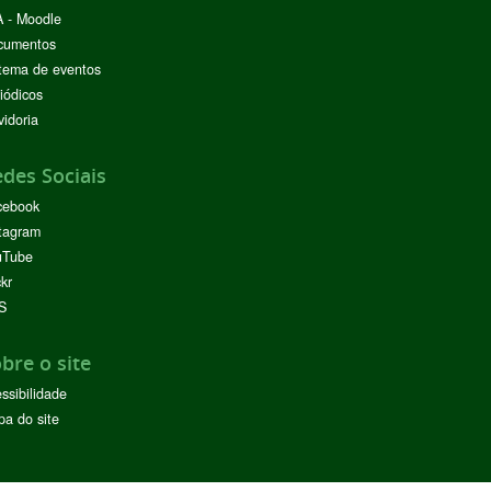
 - Moodle
cumentos
tema de eventos
iódicos
idoria
des Sociais
cebook
tagram
uTube
ckr
S
bre o site
ssibilidade
a do site