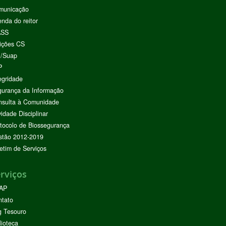
municação
nda do reitor
ASS
ições CS
I/Suap
P
egridade
urança da Informação
nsulta à Comunidade
vidade Disciplinar
tocolo de Biossegurança
stão 2012-2019
etim de Serviços
rviços
AP
ntato
g Tesouro
lioteca