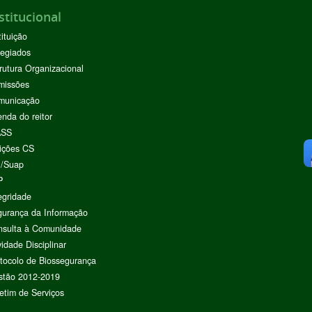
stitucional
tituição
egiados
rutura Organizacional
missões
municação
nda do reitor
ASS
ições CS
I/Suap
P
egridade
urança da Informação
nsulta à Comunidade
vidade Disciplinar
tocolo de Biossegurança
stão 2012-2019
etim de Serviços