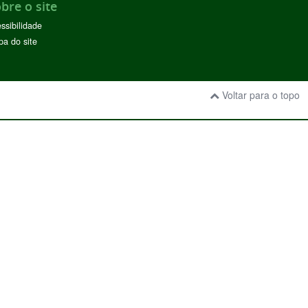
bre o site
ssibilidade
a do site
Voltar para o topo