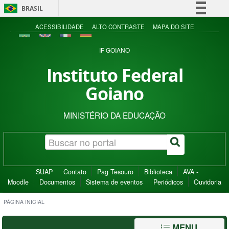
BRASIL
Simplifique!
ACESSIBILIDADE
ALTO CONTRASTE
MAPA DO SITE
Comunica BR
IF GOIANO
Participe
Instituto Federal
Acesso à informação
Goiano
Legislação
Canais
MINISTÉRIO DA EDUCAÇÃO
SUAP
Contato
Pag Tesouro
Biblioteca
AVA -
Moodle
Documentos
Sistema de eventos
Periódicos
Ouvidoria
PÁGINA INICIAL
MENU