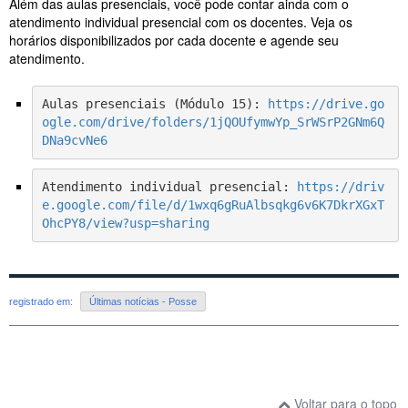
Além das aulas presenciais, você pode contar ainda com o
atendimento individual presencial com os docentes. Veja os
horários disponibilizados por cada docente e agende seu
atendimento.
Aulas presenciais (Módulo 15): 
https://drive.go
ogle.com/drive/folders/1jQOUfymwYp_SrWSrP2GNm6Q
DNa9cvNe6
Atendimento individual presencial: 
https://driv
e.google.com/file/d/1wxq6gRuAlbsqkg6v6K7DkrXGxT
OhcPY8/view?usp=sharing
registrado em:
Últimas notícias - Posse
Voltar para o topo