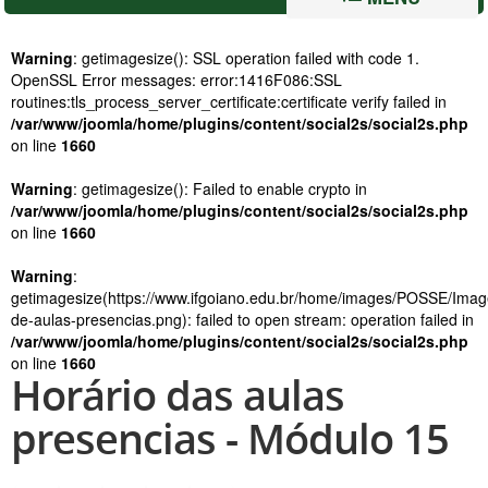
Warning
: getimagesize(): SSL operation failed with code 1.
OpenSSL Error messages: error:1416F086:SSL
routines:tls_process_server_certificate:certificate verify failed in
/var/www/joomla/home/plugins/content/social2s/social2s.php
on line
1660
Warning
: getimagesize(): Failed to enable crypto in
/var/www/joomla/home/plugins/content/social2s/social2s.php
on line
1660
Warning
:
getimagesize(https://www.ifgoiano.edu.br/home/images/POSSE/Ima
de-aulas-presencias.png): failed to open stream: operation failed in
/var/www/joomla/home/plugins/content/social2s/social2s.php
on line
1660
Horário das aulas
presencias - Módulo 15