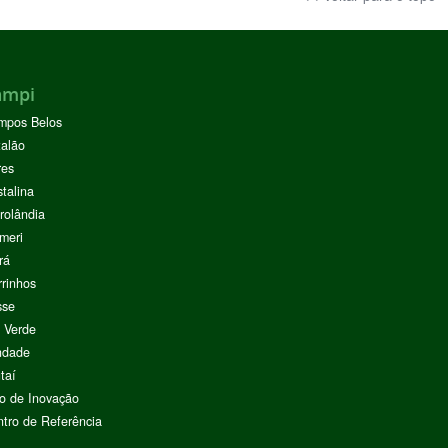
ampi
mpos Belos
alão
res
stalina
rolândia
meri
rá
rinhos
sse
 Verde
ndade
taí
o de Inovação
tro de Referência