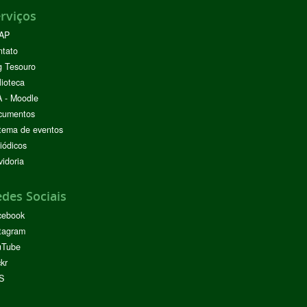
rviços
AP
ntato
g Tesouro
lioteca
 - Moodle
cumentos
tema de eventos
iódicos
idoria
des Sociais
cebook
tagram
uTube
ckr
S