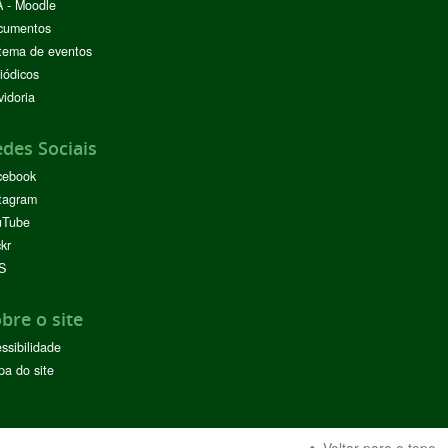
 - Moodle
cumentos
tema de eventos
iódicos
idoria
des Sociais
cebook
tagram
uTube
ckr
S
bre o site
ssibilidade
a do site