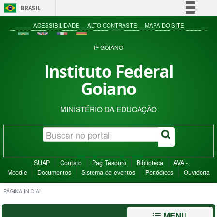
BRASIL
Simplifique!
ACESSIBILIDADE
ALTO CONTRASTE
MAPA DO SITE
Comunica BR
IF GOIANO
Participe
Instituto Federal
Acesso à informação
Goiano
Legislação
Canais
MINISTÉRIO DA EDUCAÇÃO
SUAP
Contato
Pag Tesouro
Biblioteca
AVA -
Moodle
Documentos
Sistema de eventos
Periódicos
Ouvidoria
PÁGINA INICIAL
MENU