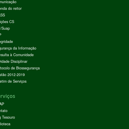
municação
nda do reitor
ASS
ições CS
I/Suap
P
egridade
urança da Informação
nsulta à Comunidade
vidade Disciplinar
tocolo de Biossegurança
stão 2012-2019
etim de Serviços
rviços
AP
ntato
g Tesouro
lioteca