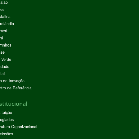
alão
res
stalina
rolândia
meri
rá
rinhos
sse
 Verde
ndade
taí
o de Inovação
tro de Referência
stitucional
tituição
egiados
rutura Organizacional
missões