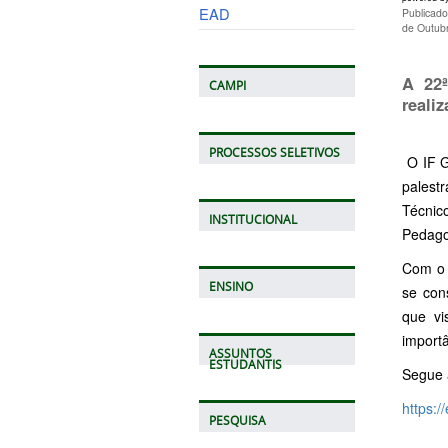
EAD
Publicad
de Outub
A 22ª
CAMPI
reali
PROCESSOS SELETIVOS
O IF G
palest
Técnic
INSTITUCIONAL
Pedago
Com o
ENSINO
se con
que vi
importâ
ASSUNTOS
ESTUDANTIS
Segue a
https:/
PESQUISA