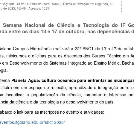
o: Segunda, 13 de Outubro de 2025, 16h42
|
Última atualização em Segunda, 13
ro de 2025, 16h46
|
Acessos: 1635
 Semana Nacional de Ciência e Tecnologia do IF Go
zada entre os dias 13 e 17 de outubro, nas dependência
oiano Campus Hidrolândia realizará a 22ª SNCT de 13 a 17 de outu
ras, minicursos e oficinas para os discentes dos Cursos Técnico em 
o em Desenvolvimento de Sistemas Integrado ao Ensino Médio, Bacha
gia.
 tema
Planeta Água: cultura oceânica para enfrentar as mudanças 
stituirá em um espaço de reflexão, aprendizado e integração entre 
sa incentivar a popularização da ciência, fomentar o interesse pel
ncia da ciência e da tecnologia no desenvolvimento do país.
baixo o link para as inscrições no evento e atividades:
/eventos.ifgoiano.edu.br/snct-2026/