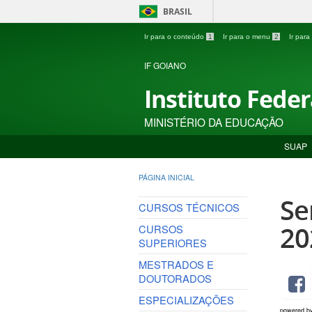
BRASIL
Ir para o conteúdo
1
Ir para o menu
2
Ir par
IF GOIANO
Instituto Fede
MINISTÉRIO DA EDUCAÇÃO
SUAP
PÁGINA INICIAL
Se
CURSOS TÉCNICOS
20
CURSOS
SUPERIORES
MESTRADOS E
DOUTORADOS
ESPECIALIZAÇÕES
powered b