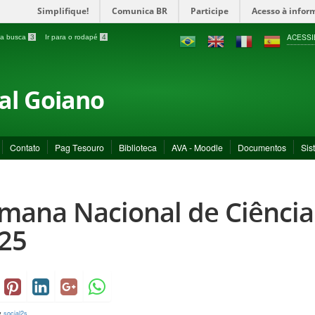
Simplifique!
Comunica BR
Participe
Acesso à infor
ACESSI
a a busca
3
Ir para o rodapé
4
ral Goiano
Contato
Pag Tesouro
Biblioteca
AVA - Moodle
Documentos
Sis
mana Nacional de Ciência
25
y
social2s