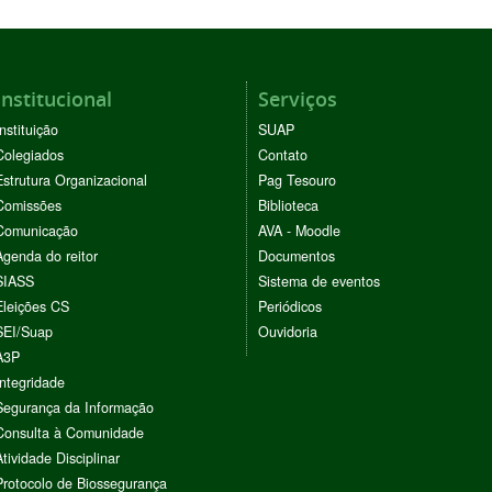
Institucional
Serviços
Instituição
SUAP
Colegiados
Contato
Estrutura Organizacional
Pag Tesouro
Comissões
Biblioteca
Comunicação
AVA - Moodle
Agenda do reitor
Documentos
SIASS
Sistema de eventos
Eleições CS
Periódicos
SEI/Suap
Ouvidoria
A3P
Integridade
Segurança da Informação
Consulta à Comunidade
Atividade Disciplinar
Protocolo de Biossegurança