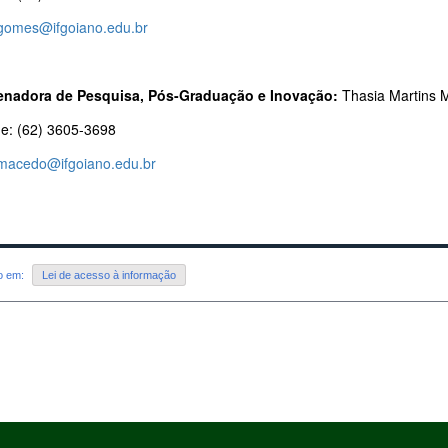
.gomes@ifgoiano.edu.br
nadora de Pesquisa, Pós-Graduação e Inovação:
Thasia Martins 
ne: (62) 3605-3698
.macedo@ifgoiano.edu.br
do em:
Lei de acesso à informação