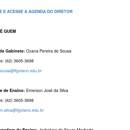
E E ACESSE A AGENDA DO DIRETOR
É QUEM
de Gabinete:
Ozana Pereira de Sousa
ne: (62) 3605-3698
sousa@ifgoiano.edu.br
e de Ensino:
Emerson José da Silva
ne: (62) 3605-3698
n.silva@ifgoiano.edu.br
nadora de Ensino:
Jackelyne de Souza Medrado