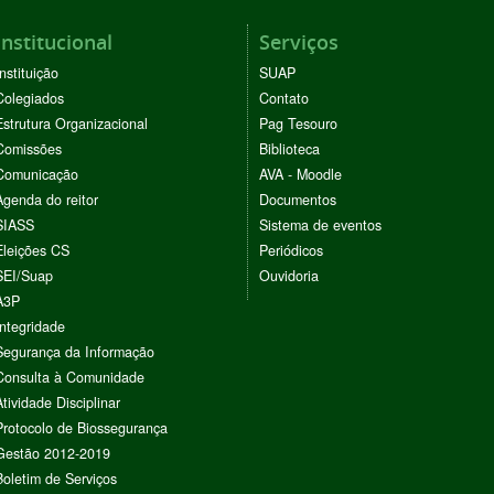
Institucional
Serviços
Instituição
SUAP
Colegiados
Contato
Estrutura Organizacional
Pag Tesouro
Comissões
Biblioteca
Comunicação
AVA - Moodle
Agenda do reitor
Documentos
SIASS
Sistema de eventos
Eleições CS
Periódicos
SEI/Suap
Ouvidoria
A3P
Integridade
Segurança da Informação
Consulta à Comunidade
Atividade Disciplinar
Protocolo de Biossegurança
Gestão 2012-2019
Boletim de Serviços