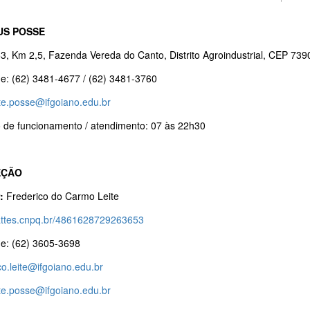
US POSSE
, Km 2,5, Fazenda Vereda do Canto, Distrito Agroindustrial, CEP 73
ne: (62) 3481-4677 / (62) 3481-3760
te.posse@ifgoiano.edu.br
o de funcionamento / atendimento: 07 às 22h30
EÇÃO
:
Frederico do Carmo Leite
/lattes.cnpq.br/4861628729263653
ne: (62) 3605-3698
co.leite@ifgoiano.edu.br
te.posse@ifgoiano.edu.br