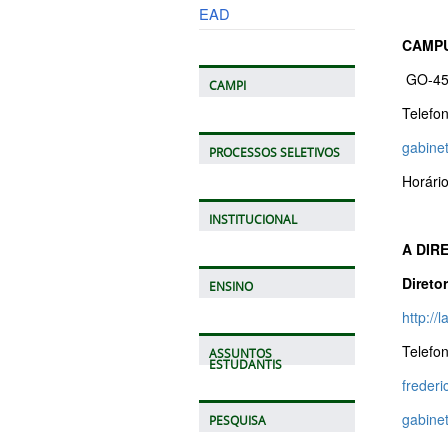
EAD
CAMP
GO-453
CAMPI
Telefo
gabine
PROCESSOS SELETIVOS
Horári
INSTITUCIONAL
A DIR
Diretor
ENSINO
http:/
Telefo
ASSUNTOS
ESTUDANTIS
frederi
gabine
PESQUISA