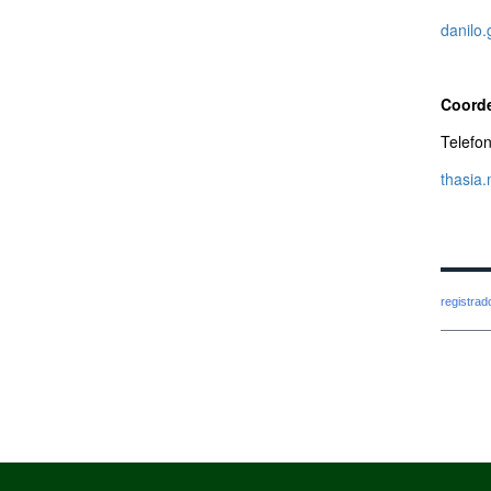
danilo
Coorde
Telefo
thasia
registra