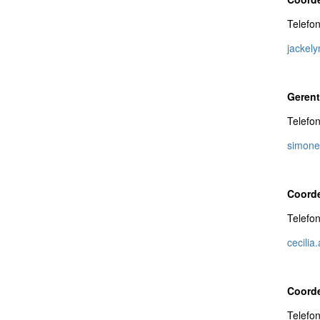
Telefo
jackel
Gerent
Telefo
simone
Coorde
Telefo
cecilia
Coorde
Telefo