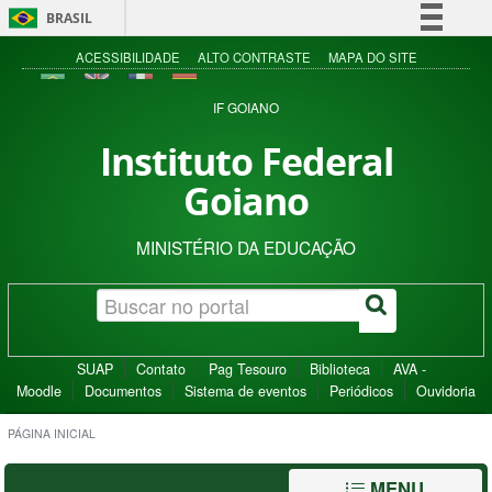
BRASIL
Simplifique!
ACESSIBILIDADE
ALTO CONTRASTE
MAPA DO SITE
Comunica BR
IF GOIANO
Participe
Instituto Federal
Acesso à informação
Goiano
Legislação
Canais
MINISTÉRIO DA EDUCAÇÃO
SUAP
Contato
Pag Tesouro
Biblioteca
AVA -
Moodle
Documentos
Sistema de eventos
Periódicos
Ouvidoria
PÁGINA INICIAL
MENU