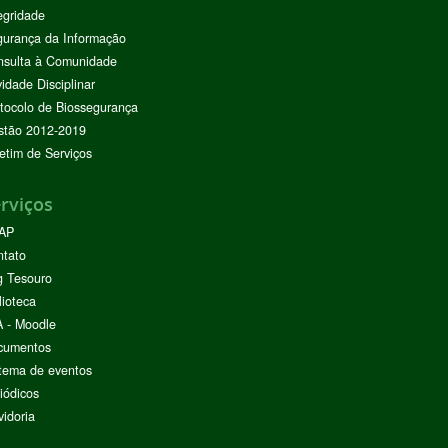
egridade
urança da Informação
nsulta à Comunidade
vidade Disciplinar
tocolo de Biossegurança
stão 2012-2019
etim de Serviços
rviços
AP
ntato
g Tesouro
lioteca
 - Moodle
cumentos
tema de eventos
iódicos
idoria