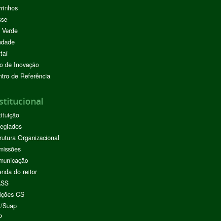
rinhos
sse
 Verde
ndade
taí
o de Inovação
tro de Referência
stitucional
tituição
egiados
rutura Organizacional
missões
municação
nda do reitor
ASS
ições CS
I/Suap
P