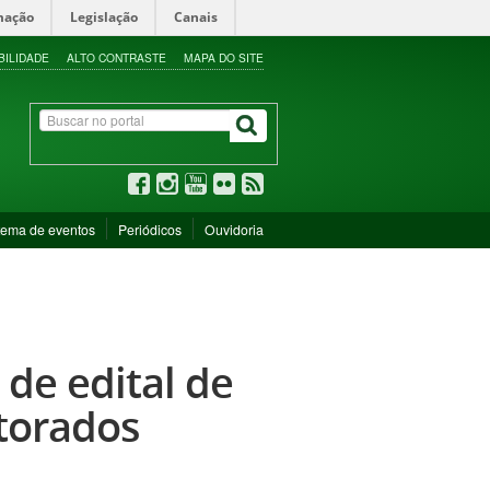
mação
Legislação
Canais
BILIDADE
ALTO CONTRASTE
MAPA DO SITE
tema de eventos
Periódicos
Ouvidoria
 de edital de
torados