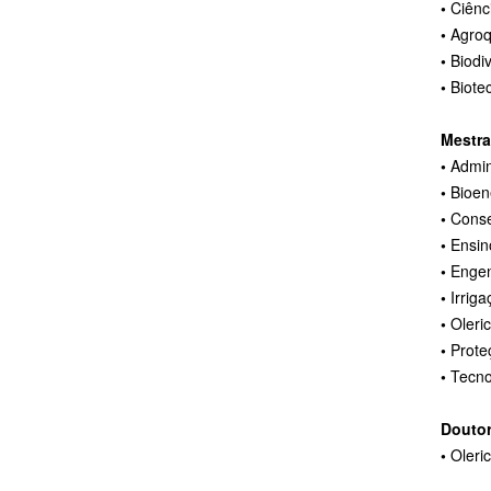
•
Ciênc
•
Agroq
•
Biodi
•
Biote
Mestra
•
Admin
•
Bioen
•
Conse
•
Ensin
•
Engen
•
Irrig
•
Oleri
•
Prote
•
Tecno
Doutor
•
Oleri