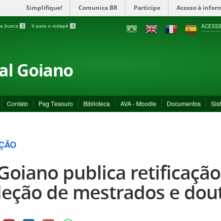
Simplifique!
Comunica BR
Participe
Acesso à infor
ACESSI
a a busca
3
Ir para o rodapé
4
ral Goiano
Contato
Pag Tesouro
Biblioteca
AVA - Moodle
Documentos
Sis
ÇÃO
 Goiano publica retificação
leção de mestrados e dou