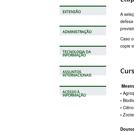
EXTENSÃO
A seleç
defesa 
previst
ADMINISTRAÇÃO
Caso o 
copie e
TECNOLOGIA DA
INFORMAÇÃO
Curs
ASSUNTOS
INTERNACIONAIS
Mestr
ACESSO À
•
Agroq
INFORMAÇÃO
•
Biodi
•
Ciênc
•
Zoote
Douto