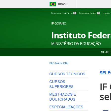
BRASIL
Ir para o conteúdo
1
Ir para o menu
2
Ir par
IF GOIANO
Instituto Fede
MINISTÉRIO DA EDUCAÇÃO
SUAP
PÁGINA INICIAL
SELE
CURSOS TÉCNICOS
CURSOS
IF
SUPERIORES
se
MESTRADOS E
DOUTORADOS
ESPECIALIZAÇÕES