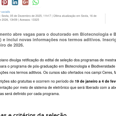
y
social2s
o: Sexta, 05 de Dezembro de 2025, 11h17
|
Última atualização em Sexta, 16 de
de 2026, 13h59
|
Acessos: 13325
ento abre vagas para o doutorado em Biotecnologia e B
) e inclui novas informações nos termos aditivos. Inscr
eiro de 2026
.
oiano divulga retificação do edital de seleção dos programas de mest
para o programa de pós-graduação em Biotecnologia e Biodiversidade 
ções nos termos aditivos. Os cursos são ofertados nos campi Ceres, M
rições são gratuitas e ocorrem no período de
19 de janeiro a 4 de fe
tação por meio de sistema de eletrônico que será liberado com a aber
las será definido por cada programa.
as e critérios da seleção