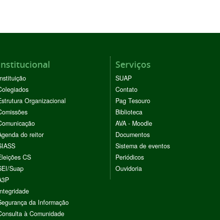
Institucional
Serviços
Instituição
SUAP
Colegiados
Contato
Estrutura Organizacional
Pag Tesouro
Comissões
Biblioteca
Comunicação
AVA - Moodle
Agenda do reitor
Documentos
SIASS
Sistema de eventos
Eleições CS
Periódicos
SEI/Suap
Ouvidoria
A3P
Integridade
Segurança da Informação
Consulta à Comunidade