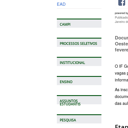
EAD
powered b
Publicad
Janeiro 
CAMPI
Docum
Oeste
PROCESSOS SELETIVOS
fever
INSTITUCIONAL
O IF G
vagas 
informa
ENSINO
As insc
documen
ASSUNTOS
das au
ESTUDANTIS
PESQUISA
Etap