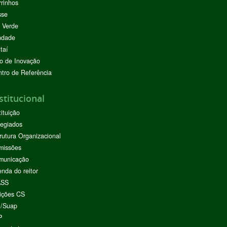
rinhos
sse
 Verde
ndade
taí
o de Inovação
tro de Referência
stitucional
tituição
egiados
rutura Organizacional
missões
municação
nda do reitor
ASS
ições CS
I/Suap
P