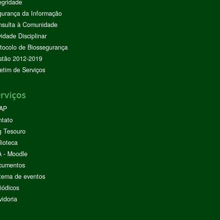
egridade
urança da Informação
nsulta à Comunidade
vidade Disciplinar
tocolo de Biossegurança
stão 2012-2019
etim de Serviços
rviços
AP
ntato
g Tesouro
lioteca
 - Moodle
cumentos
tema de eventos
iódicos
idoria