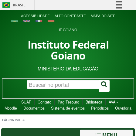
BRASIL
Simplifique!
ACESSIBILIDADE
ALTO CONTRASTE
MAPA DO SITE
Comunica BR
IF GOIANO
Participe
Instituto Federal
Acesso à informação
Goiano
Legislação
Canais
MINISTÉRIO DA EDUCAÇÃO
SUAP
Contato
Pag Tesouro
Biblioteca
AVA -
Moodle
Documentos
Sistema de eventos
Periódicos
Ouvidoria
PÁGINA INICIAL
MENU