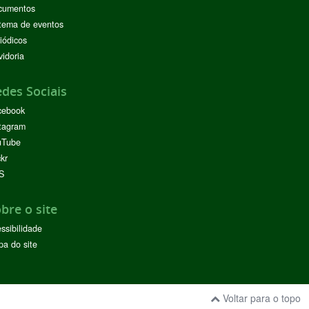
cumentos
tema de eventos
iódicos
idoria
des Sociais
cebook
tagram
uTube
ckr
S
bre o site
ssibilidade
a do site
Voltar para o topo