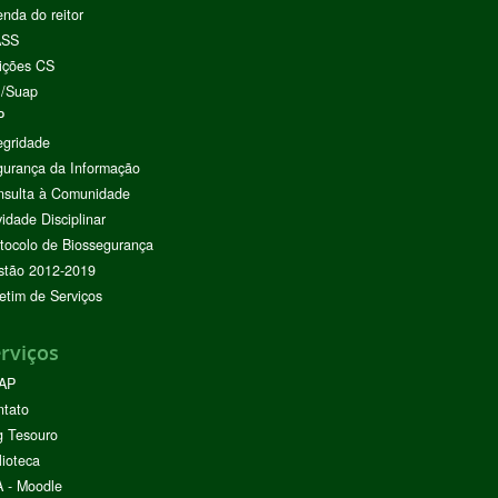
nda do reitor
ASS
ições CS
I/Suap
P
egridade
urança da Informação
nsulta à Comunidade
vidade Disciplinar
tocolo de Biossegurança
stão 2012-2019
etim de Serviços
rviços
AP
ntato
g Tesouro
lioteca
 - Moodle