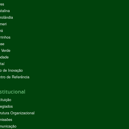
res
stalina
rolândia
meri
rá
rinhos
sse
 Verde
ndade
taí
o de Inovação
tro de Referência
stitucional
tituição
egiados
rutura Organizacional
missões
municação