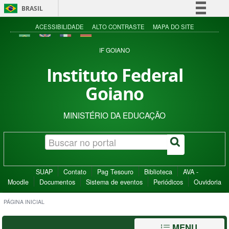
BRASIL
Simplifique!
ACESSIBILIDADE
ALTO CONTRASTE
MAPA DO SITE
Comunica BR
IF GOIANO
Participe
Instituto Federal
Acesso à informação
Goiano
Legislação
Canais
MINISTÉRIO DA EDUCAÇÃO
SUAP
Contato
Pag Tesouro
Biblioteca
AVA -
Moodle
Documentos
Sistema de eventos
Periódicos
Ouvidoria
PÁGINA INICIAL
MENU