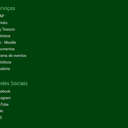
rviços
AP
ntato
g Tesouro
lioteca
 - Moodle
cumentos
tema de eventos
iódicos
idoria
des Sociais
cebook
tagram
uTube
ckr
S