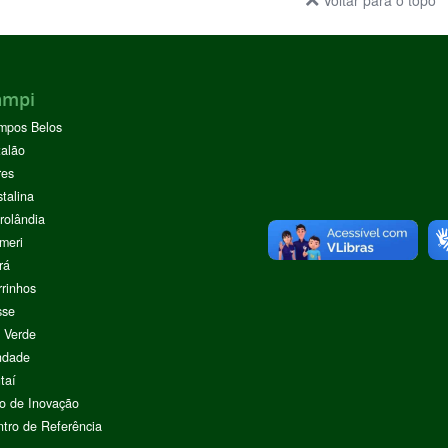
Voltar para o topo
ampi
mpos Belos
alão
res
stalina
rolândia
meri
rá
rinhos
sse
 Verde
ndade
taí
o de Inovação
tro de Referência