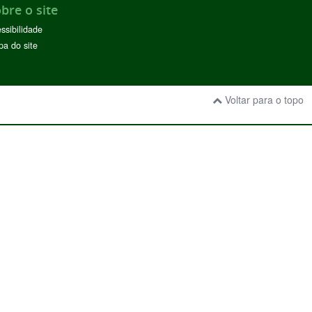
bre o site
ssibilidade
a do site
Voltar para o topo