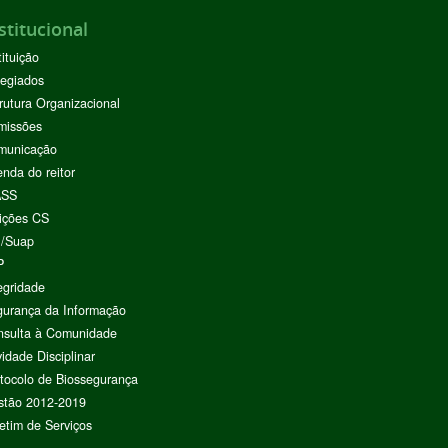
stitucional
tituição
egiados
rutura Organizacional
missões
municação
nda do reitor
ASS
ições CS
I/Suap
P
egridade
urança da Informação
nsulta à Comunidade
vidade Disciplinar
tocolo de Biossegurança
stão 2012-2019
etim de Serviços